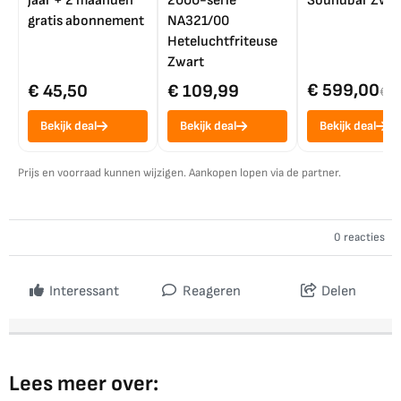
jaar + 2 maanden
2000-serie
Soundbar Zwar
gratis abonnement
NA321/00
Heteluchtfriteuse
Zwart
€ 599,00
€ 45,50
€ 109,99
€ 7
Bekijk deal
Bekijk deal
Bekijk deal
Prijs en voorraad kunnen wijzigen. Aankopen lopen via de partner.
0 reacties
Interessant
Reageren
Delen
Lees meer over: