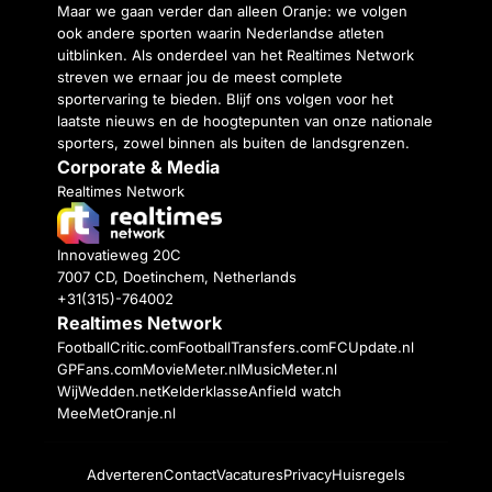
Maar we gaan verder dan alleen Oranje: we volgen
ook andere sporten waarin Nederlandse atleten
uitblinken. Als onderdeel van het Realtimes Network
streven we ernaar jou de meest complete
sportervaring te bieden. Blijf ons volgen voor het
laatste nieuws en de hoogtepunten van onze nationale
sporters, zowel binnen als buiten de landsgrenzen.
Corporate & Media
Realtimes Network
Innovatieweg 20C
7007 CD, Doetinchem, Netherlands
+31(315)-764002
Realtimes Network
FootballCritic.com
FootballTransfers.com
FCUpdate.nl
GPFans.com
MovieMeter.nl
MusicMeter.nl
WijWedden.net
Kelderklasse
Anfield watch
MeeMetOranje.nl
Adverteren
Contact
Vacatures
Privacy
Huisregels