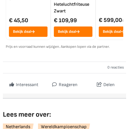
Heteluchtfriteuse
Zwart
€ 599,00
€ 45,50
€ 109,99
€ 7
Bekijk deal
Bekijk deal
Bekijk deal
Prijs en voorraad kunnen wijzigen. Aankopen lopen via de partner.
0 reacties
Interessant
Reageren
Delen
Lees meer over:
Netherlands
Wereldkampioenschap