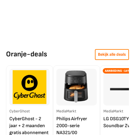
Oranje-deals
Bekijk alle deals
AANBIEDING -14%
CyberGhost
MediaMarkt
MediaMarkt
CyberGhost - 2
Philips Airfryer
LG DSG10TY
jaar + 2 maanden
2000-serie
Soundbar Zwar
gratis abonnement
NA321/00