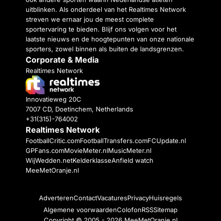
uitblinken. Als onderdeel van het Realtimes Network
streven we ernaar jou de meest complete
sportervaring te bieden. Blijf ons volgen voor het
laatste nieuws en de hoogtepunten van onze nationale
sporters, zowel binnen als buiten de landsgrenzen.
Corporate & Media
Realtimes Network
Innovatieweg 20C
7007 CD, Doetinchem, Netherlands
+31(315)-764002
Realtimes Network
FootballCritic.com
FootballTransfers.com
FCUpdate.nl
GPFans.com
MovieMeter.nl
MusicMeter.nl
WijWedden.net
Kelderklasse
Anfield watch
MeeMetOranje.nl
Adverteren
Contact
Vacatures
Privacy
Huisregels
Algemene voorwaarden
Colofon
RSS
Sitemap
Copyright © 2005 - 2026
MeeMetOranje.nl