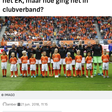
het EK, maar hoe ging het in
clubverband?
© IMAGO
amber
21 jun. 2018, 11:15