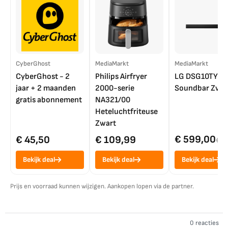
CyberGhost
MediaMarkt
MediaMarkt
CyberGhost - 2
Philips Airfryer
LG DSG10TY
jaar + 2 maanden
2000-serie
Soundbar Zwar
gratis abonnement
NA321/00
Heteluchtfriteuse
Zwart
€ 599,00
€ 45,50
€ 109,99
€ 7
Bekijk deal
Bekijk deal
Bekijk deal
Prijs en voorraad kunnen wijzigen. Aankopen lopen via de partner.
0 reacties