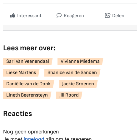
Interessant
Reageren
Delen
Lees meer over:
Sari Van Veenendaal
Vivianne Miedema
Lieke Martens
Shanice van de Sanden
Daniëlle van de Donk
Jackie Groenen
Lineth Beerensteyn
Jill Roord
Reacties
Nog geen opmerkingen
Je moet
ingelogd
zijn om te reageren.