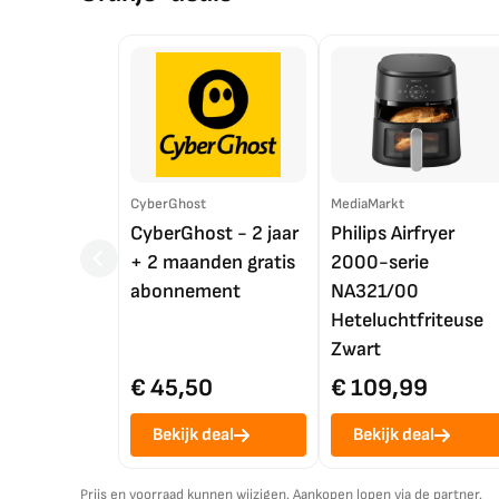
CyberGhost
MediaMarkt
CyberGhost - 2 jaar
Philips Airfryer
+ 2 maanden gratis
2000-serie
abonnement
NA321/00
Heteluchtfriteuse
Zwart
€ 45,50
€ 109,99
Bekijk deal
Bekijk deal
Prijs en voorraad kunnen wijzigen. Aankopen lopen via de partner.