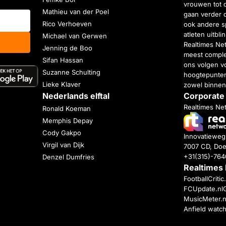
vrouwen tot 
Mathieu van der Poel
gaan verder 
Rico Verhoeven
ook andere s
atleten uitbl
Michael van Gerwen
Realtimes Ne
Jenning de Boo
meest complet
Sifan Hassan
ons volgen vo
Suzanne Schulting
hoogtepunten
Lieke Klaver
zowel binnen
Nederlands elftal
Corporate
Realtimes Ne
Ronald Koeman
Memphis Depay
Cody Gakpo
Innovatiewe
Virgil van Dijk
7007 CD, Doe
+31(315)-76
Denzel Dumfries
Realtimes
FootballCriti
FCUpdate.nl
MusicMeter.n
Anfield watc