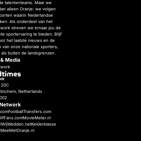
de talententeams. Maar we
dan alleen Oranje: we volgen
porten waarin Nederlandse
inken. Als onderdeel van het
twork streven we ernaar jou de
e sportervaring te bieden. Blijf
or het laatste nieuws en de
 van onze nationale sporters,
 als buiten de landsgrenzen.
 & Media
twork
g 20C
tinchem, Netherlands
4002
 Network
c.com
FootballTransfers.com
GPFans.com
MovieMeter.nl
l
WijWedden.net
Kelderklasse
h
MeeMetOranje.nl