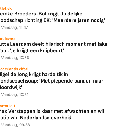
tletiek
emke Broeders-Bol krijgt duidelijke
boodschap richting EK: 'Meerdere jaren nodig'
Vandaag, 11:47
oulevard
Jutta Leerdam deelt hilarisch moment met Jake
aul: 'Je krijgt een knipbeurt'
Coolblue
MediaMarkt
Vandaag, 10:56
ED55C56LB
JBL Partybox
Google TV Streame
ederlands elftal
2025)
Ultimate Zwart
4K
igel de Jong krijgt harde tik in
bondscoachsoap: 'Met piepende banden naar
Noordwijk'
Vandaag, 10:31
88,00
€ 1.179,00
€ 89,00
ormule 1
Max Verstappen is klaar met afwachten en wil
k deal
Bekijk deal
Bekijk deal
actie van Nederlandse overheid
Vandaag, 09:38