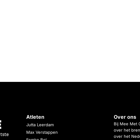
Atleten
Over ons
Bij Mee Met 
Jutta Leerdam
over het bren
Max Verstappen
atste
over het Nede
Femke Bol