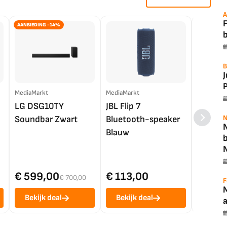
A
F
AANBIEDING -14%
B
P
MediaMarkt
MediaMarkt
EP.nl
LG DSG10TY
JBL Flip 7
LG OL
N
Soundbar Zwart
Bluetooth-speaker
4K TV (
N
Blauw
€ 599,00
€ 113,00
€ 1.0
€ 700,00
F
Bekijk deal
Bekijk deal
Bekij