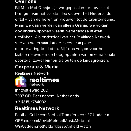
Over ons
Bij Mee Met Oranje zijn we gepassioneerd over het
brengen van het laatste nieuws over het Nederlands
elftal – van de heren en vrouwen tot de talententeams.
Maar we gaan verder dan alleen Oranje: we volgen
ook andere sporten waarin Nederlandse atleten
uitblinken. Als onderdeel van het Realtimes Network
streven we ernaar jou de meest complete
sportervaring te bieden. Blijf ons volgen voor het
laatste nieuws en de hoogtepunten van onze nationale
sporters, zowel binnen als buiten de landsgrenzen.
Corporate & Media
Realtimes Network
Innovatieweg 20C
7007 CD, Doetinchem, Netherlands
+31(315)-764002
Realtimes Network
FootballCritic.com
FootballTransfers.com
FCUpdate.nl
GPFans.com
MovieMeter.nl
MusicMeter.nl
WijWedden.net
Kelderklasse
Anfield watch