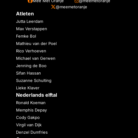
Mee Met Oranje
@meemetoranje
@meemetoranje
Atleten
Jutta Leerdam
Max Verstappen
Femke Bol
Mathieu van der Poel
Rico Verhoeven
Michael van Gerwen
Jenning de Boo
Sifan Hassan
Suzanne Schulting
Lieke Klaver
Nederlands elftal
Ronald Koeman
Memphis Depay
Cody Gakpo
Virgil van Dijk
Denzel Dumfries