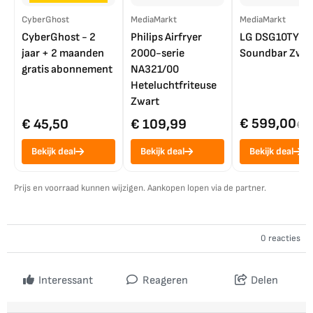
CyberGhost
MediaMarkt
MediaMarkt
CyberGhost - 2
Philips Airfryer
LG DSG10TY
jaar + 2 maanden
2000-serie
Soundbar Zwar
gratis abonnement
NA321/00
Heteluchtfriteuse
Zwart
€ 599,00
€ 45,50
€ 109,99
€ 7
Bekijk deal
Bekijk deal
Bekijk deal
Prijs en voorraad kunnen wijzigen. Aankopen lopen via de partner.
0 reacties
Interessant
Reageren
Delen