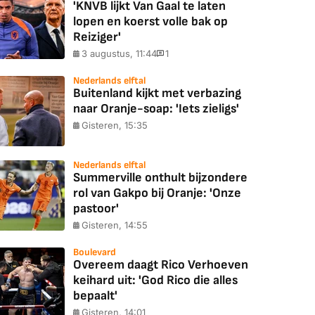
'KNVB lijkt Van Gaal te laten
lopen en koerst volle bak op
Reiziger'
3 augustus, 11:44
1
Nederlands elftal
Buitenland kijkt met verbazing
naar Oranje-soap: 'Iets zieligs'
Gisteren, 15:35
Nederlands elftal
Summerville onthult bijzondere
rol van Gakpo bij Oranje: 'Onze
pastoor'
Gisteren, 14:55
Boulevard
Overeem daagt Rico Verhoeven
keihard uit: 'God Rico die alles
bepaalt'
Gisteren, 14:01