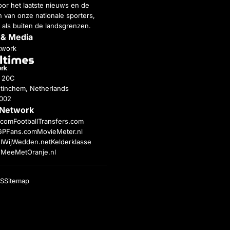
or het laatste nieuws en de
 van onze nationale sporters,
 als buiten de landsgrenzen.
 & Media
twork
g 20C
tinchem, Netherlands
4002
 Network
c.com
FootballTransfers.com
GPFans.com
MovieMeter.nl
l
WijWedden.net
Kelderklasse
h
MeeMetOranje.nl
S
Sitemap