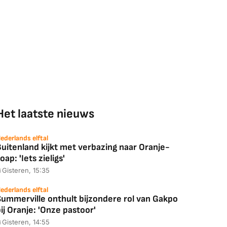
Coolblue
MediaMarkt
ED55C56LB
JBL Partybox
Google TV Streame
2025)
Ultimate Zwart
4K
Het laatste nieuws
88,00
€ 1.179,00
€ 89,00
ederlands elftal
uitenland kijkt met verbazing naar Oranje-
k deal
Bekijk deal
Bekijk deal
oap: 'Iets zieligs'
Gisteren, 15:35
ederlands elftal
Summerville onthult bijzondere rol van Gakpo
ij Oranje: 'Onze pastoor'
Gisteren, 14:55