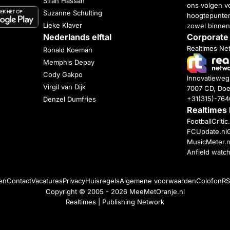
Sifan Hassan
ons volgen vo
Suzanne Schulting
hoogtepunten
Lieke Klaver
zowel binnen
Nederlands elftal
Corporate
Realtimes Ne
Ronald Koeman
Memphis Depay
Cody Gakpo
Innovatiewe
Virgil van Dijk
7007 CD, Doe
+31(315)-76
Denzel Dumfries
Realtimes
FootballCriti
FCUpdate.nl
MusicMeter.n
Anfield watc
en
Contact
Vacatures
Privacy
Huisregels
Algemene voorwaarden
Colofon
RS
Copyright © 2005 - 2026
MeeMetOranje.nl
Realtimes | Publishing Network