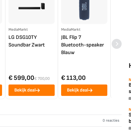
MediaMarkt
MediaMarkt
EP.nl
LG DSG10TY
JBL Flip 7
LG OL
Soundbar Zwart
Bluetooth-speaker
4K TV (
Blauw
€ 599,00
€ 113,00
€ 1.0
€ 700,00
N
B
Bekijk deal
Bekijk deal
Bekij
s
N
0 reacties
b