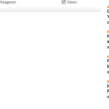
Reageren
Delen
B
'
B
a
A
F
B
P