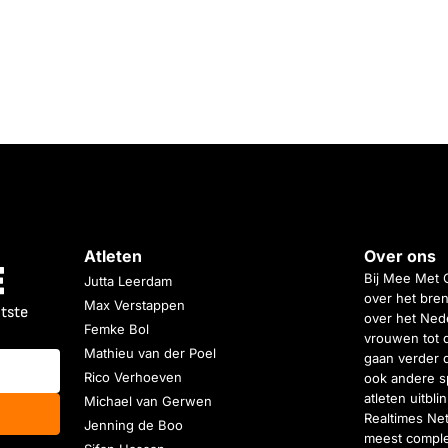
Atleten
Over ons
Bij Mee Met 
Jutta Leerdam
over het bren
Max Verstappen
atste
over het Nede
Femke Bol
vrouwen tot 
Mathieu van der Poel
gaan verder 
Rico Verhoeven
ook andere s
atleten uitbl
Michael van Gerwen
Realtimes Ne
Jenning de Boo
meest complet