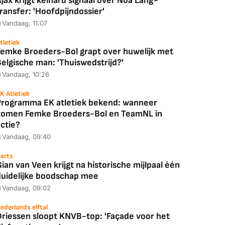
jax krijgt keihard signaal over Noa Lang-
ransfer: 'Hoofdpijndossier'
Vandaag, 11:07
tletiek
Femke Broeders-Bol grapt over huwelijk met
elgische man: 'Thuiswedstrijd?'
Vandaag, 10:26
K Atletiek
Programma EK atletiek bekend: wanneer
komen Femke Broeders-Bol en TeamNL in
ctie?
Vandaag, 09:40
arts
ian van Veen krijgt na historische mijlpaal één
duidelijke boodschap mee
Vandaag, 09:02
ederlands elftal
Driessen sloopt KNVB-top: 'Façade voor het