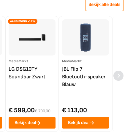
Bekijk alle deals
AANBIEDING -14%
MediaMarkt
MediaMarkt
EP.nl
LG DSG10TY
JBL Flip 7
LG OL
Soundbar Zwart
Bluetooth-speaker
4K TV (
Blauw
€ 599,00
€ 113,00
€ 1.0
€ 700,00
Bekijk deal
Bekijk deal
Bekij