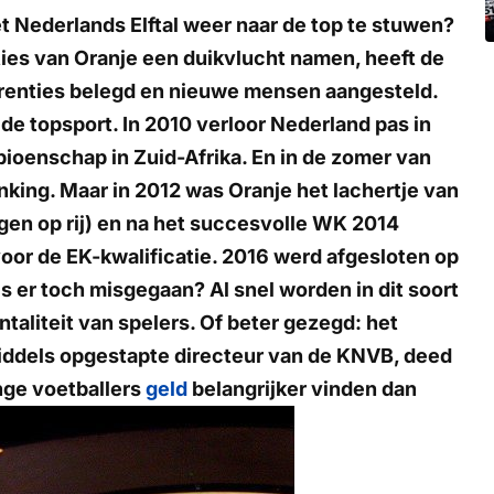
Nederlands Elftal weer naar de top te stuwen?
aties van Oranje een duikvlucht namen, heeft de
erenties belegd en nieuwe mensen aangesteld.
 de topsport. In 2010 verloor Nederland pas in
ioenschap in Zuid-Afrika. En in de zomer van
nking. Maar in 2012 was Oranje het lachertje van
en op rij) en na het succesvolle WK 2014
voor de EK-kwalificatie. 2016 werd afgesloten op
is er toch misgegaan? Al snel worden in dit soort
aliteit van spelers. Of beter gezegd: het
iddels opgestapte directeur van de KNVB, deed
nge voetballers
geld
belangrijker vinden dan