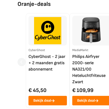
Oranje-deals
CyberGhost
MediaMarkt
CyberGhost - 2 jaar
Philips Airfryer
+ 2 maanden gratis
2000-serie
abonnement
NA321/00
Heteluchtfriteuse
Zwart
€ 45,50
€ 109,99
Bekijk deal
Bekijk deal