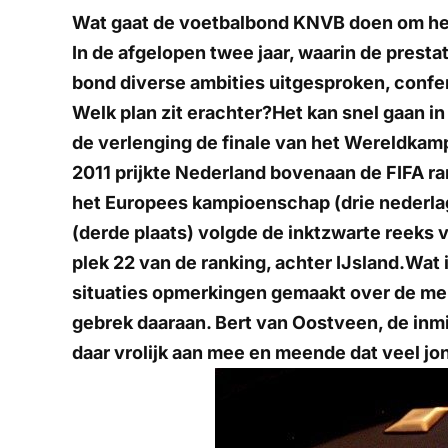
Wat gaat de voetbalbond KNVB doen om het 
In de afgelopen twee jaar, waarin de prest
bond diverse ambities uitgesproken, conf
Welk plan zit erachter?Het kan snel gaan in
de verlenging de finale van het Wereldkamp
2011 prijkte Nederland bovenaan de FIFA ra
het Europees kampioenschap (drie nederlag
(derde plaats) volgde de inktzwarte reeks 
plek 22 van de ranking, achter IJsland.Wat 
situaties opmerkingen gemaakt over de ment
gebrek daaraan. Bert van Oostveen, de inm
daar vrolijk aan mee en meende dat veel jo