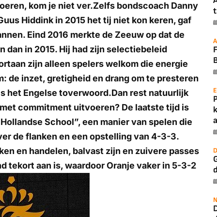
A
voeren, kom je niet ver.Zelfs bondscoach Danny
t
Guus Hiddink in 2015 het tij niet kon keren, gaf
 mannen. Eind 2016 merkte de Zeeuw op dat de
A
dan in 2015. Hij had zijn selectiebeleid
B
ortaan zijn alleen spelers welkom die energie
: de inzet, gretigheid en drang om te presteren
E
s het Engelse toverwoord.Dan rest natuurlijk
met commitment uitvoeren? De laatste tijd is
a
Hollandse School”, een manier van spelen die
er de flanken en een opstelling van 4-3-3.
ken en handelen, balvast zijn en zuivere passes
D
G
d tekort aan is, waardoor Oranje vaker in 5-3-2
N