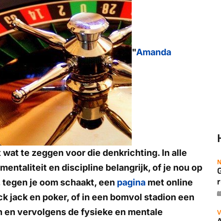
"
Amanda
t wat te zeggen voor die denkrichting. In alle
N
ntaliteit en discipline belangrijk, of je nou op
r
t, tegen je oom schaakt, een
pagina
met online
ck jack en poker, of in een bomvol stadion een
n en vervolgens de fysieke en mentale
V