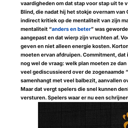
vaardigheden om dat stap voor stap uit te 
Blind, die nadat hij het stokje overnam van 
indirect kritiek op de mentaliteit van zijn
mentaliteit “
anders en beter
” was geworden 
aangepast en dat wierp zijn vruchten af. Vo
geven en niet alleen energie kosten. Kortom
moeten ervan afdruipen. Commitment, dat i
nog wel de vraag: welk plan moeten ze dan 
veel gediscussieerd over de zogenaamde “
samenhangt met veel balbezit, aanvallen ov
Maar dat vergt spelers die snel kunnen den
versturen. Spelers waar er nu een schrijnen