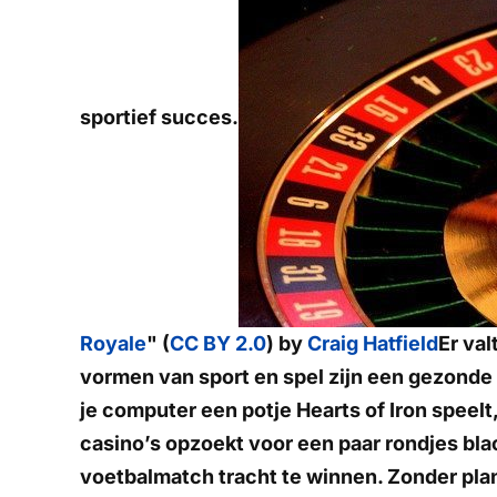
sportief succes.
Royale
" (
CC BY 2.0
) by
Craig Hatfield
Er val
vormen van sport en spel zijn een gezonde me
je computer een potje Hearts of Iron speel
casino’s opzoekt voor een paar rondjes bla
voetbalmatch tracht te winnen. Zonder pla