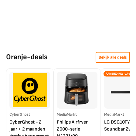
Oranje-deals
Bekijk alle deals
AANBIEDING -14%
CyberGhost
MediaMarkt
MediaMarkt
CyberGhost - 2
Philips Airfryer
LG DSG10TY
jaar + 2 maanden
2000-serie
Soundbar Zwar