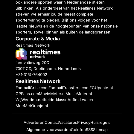
ook andere sporten waarin Nederlandse atleten
uitblinken. Als onderdeel van het Realtimes Network
streven we ernaar jou de meest complete
sportervaring te bieden. Blijf ons volgen voor het
laatste nieuws en de hoogtepunten van onze nationale
sporters, zowel binnen als buiten de landsgrenzen.
Corporate & Media
Realtimes Network
Innovatieweg 20C
7007 CD, Doetinchem, Netherlands
+31(315)-764002
Realtimes Network
FootballCritic.com
FootballTransfers.com
FCUpdate.nl
GPFans.com
MovieMeter.nl
MusicMeter.nl
WijWedden.net
Kelderklasse
Anfield watch
MeeMetOranje.nl
Adverteren
Contact
Vacatures
Privacy
Huisregels
Algemene voorwaarden
Colofon
RSS
Sitemap