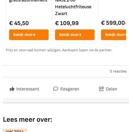
gratis abonnement
NA321/00
Heteluchtfriteuse
Zwart
€ 599,00
€ 45,50
€ 109,99
€ 7
Bekijk deal
Bekijk deal
Bekijk deal
Prijs en voorraad kunnen wijzigen. Aankopen lopen via de partner.
0 reacties
Interessant
Reageren
Delen
Lees meer over: