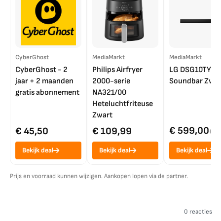
CyberGhost
MediaMarkt
MediaMarkt
CyberGhost - 2
Philips Airfryer
LG DSG10TY
jaar + 2 maanden
2000-serie
Soundbar Zwar
gratis abonnement
NA321/00
Heteluchtfriteuse
Zwart
€ 599,00
€ 45,50
€ 109,99
€ 7
Bekijk deal
Bekijk deal
Bekijk deal
Prijs en voorraad kunnen wijzigen. Aankopen lopen via de partner.
0 reacties