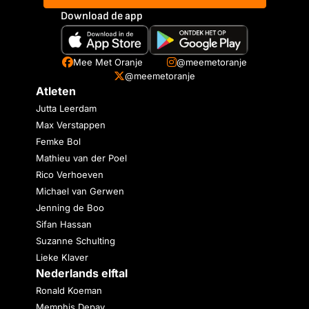
Download de app
Mee Met Oranje
@meemetoranje
@meemetoranje
Atleten
Jutta Leerdam
Max Verstappen
Femke Bol
Mathieu van der Poel
Rico Verhoeven
Michael van Gerwen
Jenning de Boo
Sifan Hassan
Suzanne Schulting
Lieke Klaver
Nederlands elftal
Ronald Koeman
Memphis Depay