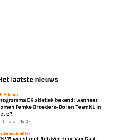
Het laatste nieuws
K Atletiek
Programma EK atletiek bekend: wanneer
komen Femke Broeders-Bol en TeamNL in
ctie?
Gisteren, 15:37
ederlands elftal
KNVB wacht met Reiziger door Van Gaal-