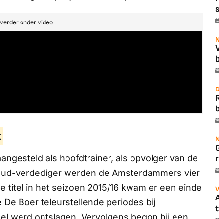
s
t verder onder video
N
b
D
b
t
N
ngesteld als hoofdtrainer, als opvolger van de
r
e oud-verdediger werden de Amsterdammers vier
e titel in het seizoen 2015/16 kwam er een einde
V
A
e De Boer teleurstellende periodes bij
t
snel werd ontslagen. Vervolgens begon hij een