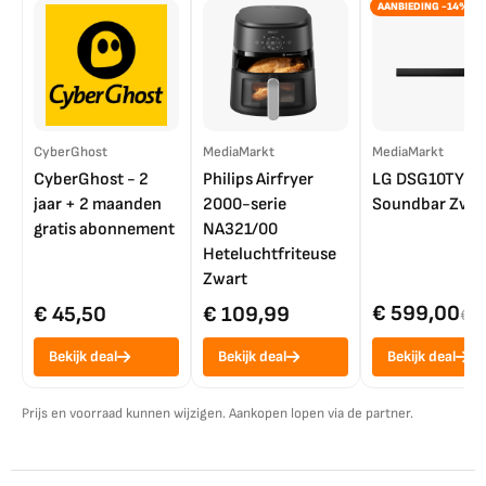
AANBIEDING -14%
CyberGhost
MediaMarkt
MediaMarkt
CyberGhost - 2
Philips Airfryer
LG DSG10TY
jaar + 2 maanden
2000-serie
Soundbar Zwar
gratis abonnement
NA321/00
Heteluchtfriteuse
Zwart
€ 599,00
€ 45,50
€ 109,99
€ 7
Bekijk deal
Bekijk deal
Bekijk deal
Prijs en voorraad kunnen wijzigen. Aankopen lopen via de partner.