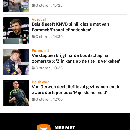
Gisteren, 15:22
Voetbal
België geeft KNVB pijnlijk lesje met Van
Bommel: 'Proactief nadenken'
Gisteren, 14:39
Formule 1
Verstappen krijgt harde boodschap na
zomerstop: 'Zijn kans op de titel is verkeken'
Gisteren, 13:36
Boulevard
Van Gerwen deelt liefdevol gezinsmoment in
zware dartsperiode: 'Mijn kleine meid'
Gisteren, 12:00