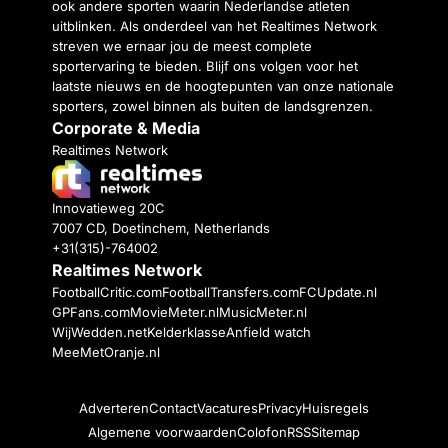
ook andere sporten waarin Nederlandse atleten
uitblinken. Als onderdeel van het Realtimes Network
streven we ernaar jou de meest complete
sportervaring te bieden. Blijf ons volgen voor het
laatste nieuws en de hoogtepunten van onze nationale
sporters, zowel binnen als buiten de landsgrenzen.
Corporate & Media
Realtimes Network
Innovatieweg 20C
7007 CD, Doetinchem, Netherlands
+31(315)-764002
Realtimes Network
FootballCritic.com
FootballTransfers.com
FCUpdate.nl
GPFans.com
MovieMeter.nl
MusicMeter.nl
WijWedden.net
Kelderklasse
Anfield watch
MeeMetOranje.nl
Adverteren
Contact
Vacatures
Privacy
Huisregels
Algemene voorwaarden
Colofon
RSS
Sitemap