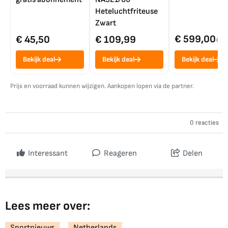
Heteluchtfriteuse
Zwart
€ 599,00
€ 45,50
€ 109,99
€ 7
Bekijk deal
Bekijk deal
Bekijk deal
Prijs en voorraad kunnen wijzigen. Aankopen lopen via de partner.
0 reacties
Interessant
Reageren
Delen
Lees meer over:
Sportnieuws
Netherlands