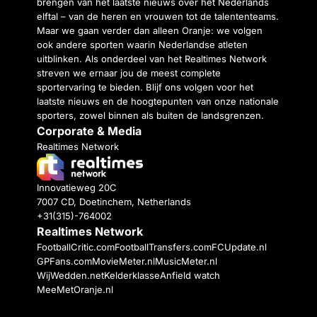
brengen van het laatste nieuws over het Nederlands
elftal – van de heren en vrouwen tot de talententeams.
Maar we gaan verder dan alleen Oranje: we volgen
ook andere sporten waarin Nederlandse atleten
uitblinken. Als onderdeel van het Realtimes Network
streven we ernaar jou de meest complete
sportervaring te bieden. Blijf ons volgen voor het
laatste nieuws en de hoogtepunten van onze nationale
sporters, zowel binnen als buiten de landsgrenzen.
Corporate & Media
Realtimes Network
Innovatieweg 20C
7007 CD, Doetinchem, Netherlands
+31(315)-764002
Realtimes Network
FootballCritic.com
FootballTransfers.com
FCUpdate.nl
GPFans.com
MovieMeter.nl
MusicMeter.nl
WijWedden.net
Kelderklasse
Anfield watch
MeeMetOranje.nl