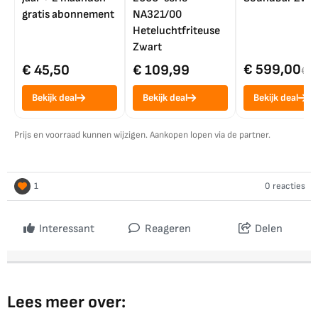
gratis abonnement
NA321/00
Heteluchtfriteuse
Zwart
€ 599,00
€ 45,50
€ 109,99
€ 7
Bekijk deal
Bekijk deal
Bekijk deal
Prijs en voorraad kunnen wijzigen. Aankopen lopen via de partner.
1
0 reacties
Interessant
Reageren
Delen
Lees meer over: