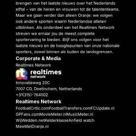
brengen van het laatste nieuws over het Nederlands
elftal – van de heren en vrouwen tot de talententeams.
Maar we gaan verder dan alleen Oranje: we volgen
ook andere sporten waarin Nederlandse atleten
uitblinken. Als onderdeel van het Realtimes Network
streven we ernaar jou de meest complete
sportervaring te bieden. Blijf ons volgen voor het
laatste nieuws en de hoogtepunten van onze nationale
sporters, zowel binnen als buiten de landsgrenzen.
Corporate & Media
Realtimes Network
Innovatieweg 20C
7007 CD, Doetinchem, Netherlands
+31(315)-764002
Realtimes Network
FootballCritic.com
FootballTransfers.com
FCUpdate.nl
GPFans.com
MovieMeter.nl
MusicMeter.nl
WijWedden.net
Kelderklasse
Anfield watch
MeeMetOranje.nl