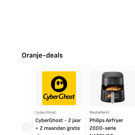
Oranje-deals
CyberGhost
MediaMarkt
CyberGhost - 2 jaar
Philips Airfryer
+ 2 maanden gratis
2000-serie