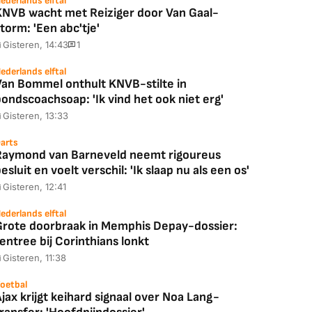
ederlands elftal
KNVB wacht met Reiziger door Van Gaal-
torm: 'Een abc'tje'
Gisteren, 14:43
1
ederlands elftal
Van Bommel onthult KNVB-stilte in
ondscoachsoap: 'Ik vind het ook niet erg'
Gisteren, 13:33
arts
Raymond van Barneveld neemt rigoureus
esluit en voelt verschil: 'Ik slaap nu als een os'
Gisteren, 12:41
ederlands elftal
Grote doorbraak in Memphis Depay-dossier:
entree bij Corinthians lonkt
Gisteren, 11:38
Coolblue
MediaMarkt
ED55C56LB
JBL Partybox
Google TV Streame
oetbal
2025)
Ultimate Zwart
4K
jax krijgt keihard signaal over Noa Lang-