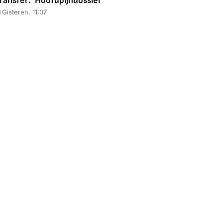
ransfer: 'Hoofdpijndossier'
Gisteren, 11:07
88,00
€ 1.179,00
€ 89,00
k deal
Bekijk deal
Bekijk deal