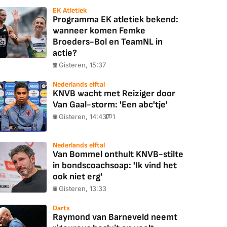
EK Atletiek
Programma EK atletiek bekend:
wanneer komen Femke
Broeders-Bol en TeamNL in
actie?
Gisteren, 15:37
Nederlands elftal
KNVB wacht met Reiziger door
Van Gaal-storm: 'Een abc'tje'
Gisteren, 14:43
1
Nederlands elftal
Van Bommel onthult KNVB-stilte
in bondscoachsoap: 'Ik vind het
ook niet erg'
Gisteren, 13:33
Darts
Raymond van Barneveld neemt