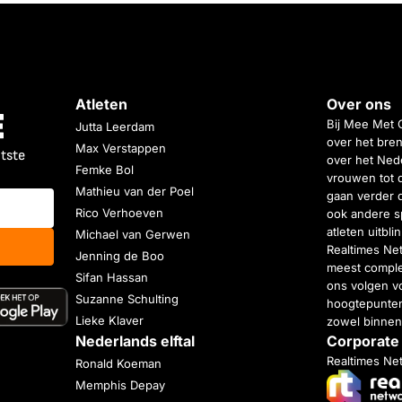
Atleten
Over ons
Bij Mee Met 
Jutta Leerdam
over het bren
Max Verstappen
atste
over het Nede
Femke Bol
vrouwen tot 
Mathieu van der Poel
gaan verder 
Rico Verhoeven
ook andere s
atleten uitbl
Michael van Gerwen
Realtimes Ne
Jenning de Boo
meest complet
Sifan Hassan
ons volgen vo
Suzanne Schulting
hoogtepunten
Lieke Klaver
zowel binnen
Nederlands elftal
Corporate
Realtimes Ne
Ronald Koeman
Memphis Depay