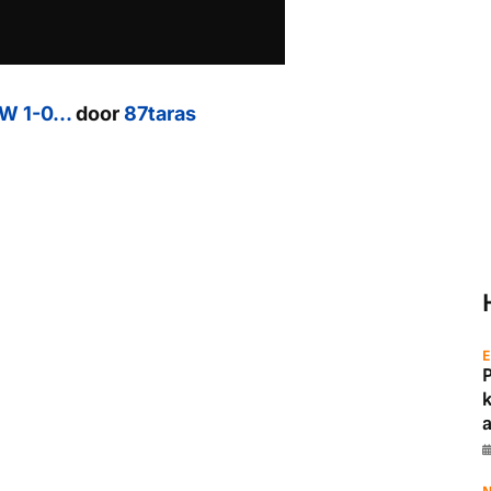
W 1-0...
door
87taras
E
a