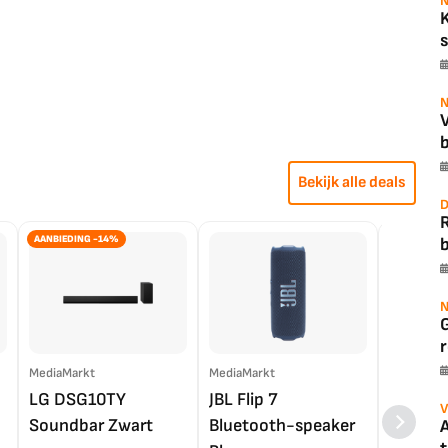
N
s
N
b
Bekijk alle deals
D
AANBIEDING -14%
b
N
r
MediaMarkt
MediaMarkt
EP.nl
LG DSG10TY
JBL Flip 7
LG OL
V
Soundbar Zwart
Bluetooth-speaker
4K TV (
A