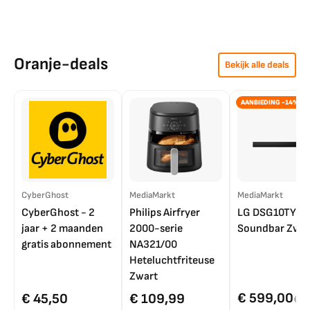
Oranje-deals
Bekijk alle deals
AANBIEDING -14%
CyberGhost
MediaMarkt
MediaMarkt
CyberGhost - 2
Philips Airfryer
LG DSG10TY
jaar + 2 maanden
2000-serie
Soundbar Zwar
gratis abonnement
NA321/00
Heteluchtfriteuse
Zwart
€ 599,00
€ 45,50
€ 109,99
€ 7