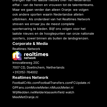
elftal – van de heren en vrouwen tot de talententeams.
Maar we gaan verder dan alleen Oranje: we volgen
ook andere sporten waarin Nederlandse atleten
uitblinken. Als onderdeel van het Realtimes Network
streven we ernaar jou de meest complete
sportervaring te bieden. Blijf ons volgen voor het
laatste nieuws en de hoogtepunten van onze nationale
sporters, zowel binnen als buiten de landsgrenzen.
Corporate & Media
Realtimes Network
Innovatieweg 20C
7007 CD, Doetinchem, Netherlands
+31(315)-764002
Realtimes Network
FootballCritic.com
FootballTransfers.com
FCUpdate.nl
GPFans.com
MovieMeter.nl
MusicMeter.nl
WijWedden.net
Kelderklasse
Anfield watch
MeeMetOranje.nl