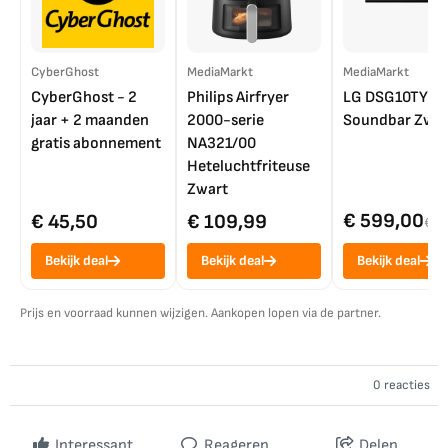
CyberGhost
MediaMarkt
MediaMarkt
CyberGhost - 2
Philips Airfryer
LG DSG10TY
jaar + 2 maanden
2000-serie
Soundbar Zwar
gratis abonnement
NA321/00
Heteluchtfriteuse
Zwart
€ 599,00
€ 45,50
€ 109,99
€ 7
Bekijk deal
Bekijk deal
Bekijk deal
Prijs en voorraad kunnen wijzigen. Aankopen lopen via de partner.
0 reacties
Interessant
Reageren
Delen