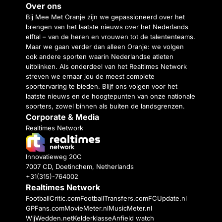
Over ons
Bij Mee Met Oranje zijn we gepassioneerd over het
brengen van het laatste nieuws over het Nederlands
elftal – van de heren en vrouwen tot de talententeams.
Maar we gaan verder dan alleen Oranje: we volgen
ook andere sporten waarin Nederlandse atleten
uitblinken. Als onderdeel van het Realtimes Network
streven we ernaar jou de meest complete
sportervaring te bieden. Blijf ons volgen voor het
laatste nieuws en de hoogtepunten van onze nationale
sporters, zowel binnen als buiten de landsgrenzen.
Corporate & Media
Realtimes Network
Innovatieweg 20C
7007 CD, Doetinchem, Netherlands
+31(315)-764002
Realtimes Network
FootballCritic.com
FootballTransfers.com
FCUpdate.nl
GPFans.com
MovieMeter.nl
MusicMeter.nl
WijWedden.net
Kelderklasse
Anfield watch