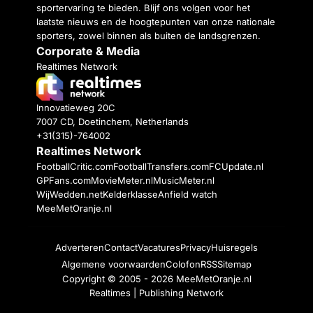
sportervaring te bieden. Blijf ons volgen voor het
laatste nieuws en de hoogtepunten van onze nationale
sporters, zowel binnen als buiten de landsgrenzen.
Corporate & Media
Realtimes Network
Innovatieweg 20C
7007 CD, Doetinchem, Netherlands
+31(315)-764002
Realtimes Network
FootballCritic.com
FootballTransfers.com
FCUpdate.nl
GPFans.com
MovieMeter.nl
MusicMeter.nl
WijWedden.net
Kelderklasse
Anfield watch
MeeMetOranje.nl
Adverteren
Contact
Vacatures
Privacy
Huisregels
Algemene voorwaarden
Colofon
RSS
Sitemap
Copyright © 2005 - 2026
MeeMetOranje.nl
Realtimes | Publishing Network