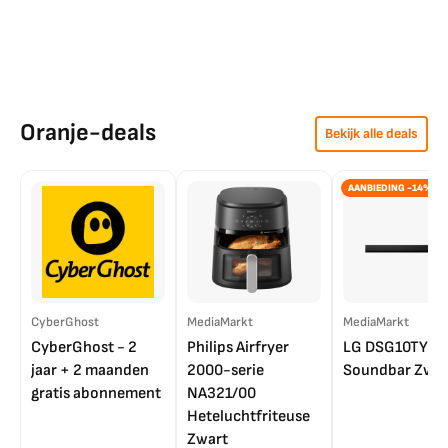
Oranje-deals
Bekijk alle deals
AANBIEDING -14%
CyberGhost
MediaMarkt
MediaMarkt
CyberGhost - 2
Philips Airfryer
LG DSG10TY
jaar + 2 maanden
2000-serie
Soundbar Zwar
gratis abonnement
NA321/00
Heteluchtfriteuse
Zwart