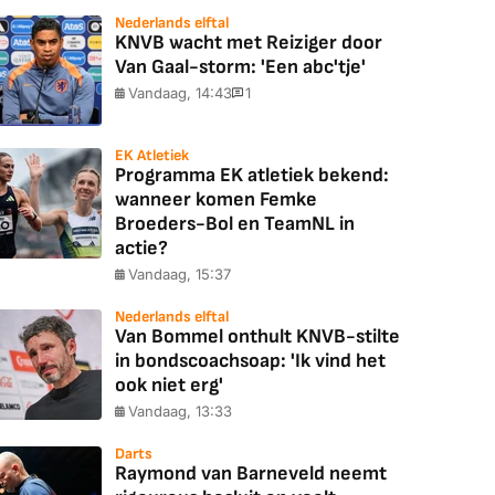
Nederlands elftal
KNVB wacht met Reiziger door
Van Gaal-storm: 'Een abc'tje'
Vandaag, 14:43
1
EK Atletiek
Programma EK atletiek bekend:
wanneer komen Femke
Broeders-Bol en TeamNL in
actie?
Vandaag, 15:37
Nederlands elftal
Van Bommel onthult KNVB-stilte
in bondscoachsoap: 'Ik vind het
ook niet erg'
Vandaag, 13:33
Darts
Raymond van Barneveld neemt