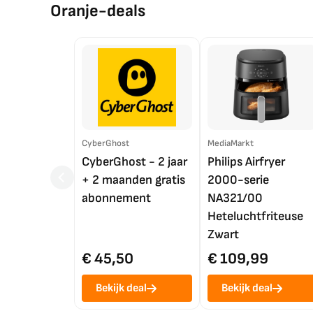
Oranje-deals
CyberGhost
MediaMarkt
CyberGhost - 2 jaar
Philips Airfryer
+ 2 maanden gratis
2000-serie
abonnement
NA321/00
Heteluchtfriteuse
Zwart
€ 45,50
€ 109,99
Bekijk deal
Bekijk deal