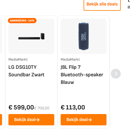
t
Bekijk alle deals
AANBIEDING -14%
MediaMarkt
MediaMarkt
EP.nl
LG DSG10TY
JBL Flip 7
LG OL
Soundbar Zwart
Bluetooth-speaker
4K TV (
Blauw
€ 599,00
€ 113,00
€ 1.0
€ 700,00
Bekijk deal
Bekijk deal
Bekij