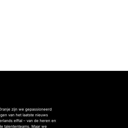
Oranje zijn we gepassioneerd
gen van het laatste nieuws
rlands elftal – van de heren en
de talententeams. Maar we