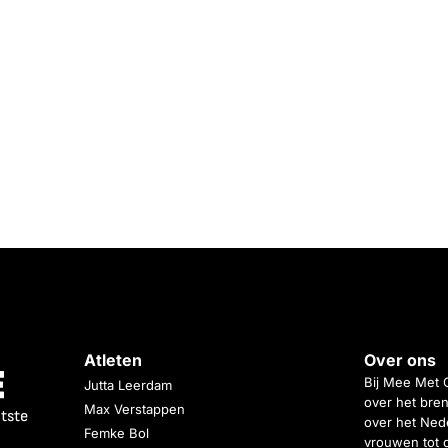
Atleten
Over ons
Bij Mee Met 
Jutta Leerdam
over het bren
Max Verstappen
atste
over het Nede
Femke Bol
vrouwen tot 