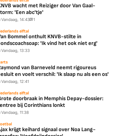
ederlands elftal
KNVB wacht met Reiziger door Van Gaal-
torm: 'Een abc'tje'
Vandaag, 14:43
1
ederlands elftal
Van Bommel onthult KNVB-stilte in
ondscoachsoap: 'Ik vind het ook niet erg'
Vandaag, 13:33
arts
Raymond van Barneveld neemt rigoureus
esluit en voelt verschil: 'Ik slaap nu als een os'
Vandaag, 12:41
ederlands elftal
Grote doorbraak in Memphis Depay-dossier:
entree bij Corinthians lonkt
Vandaag, 11:38
oetbal
jax krijgt keihard signaal over Noa Lang-