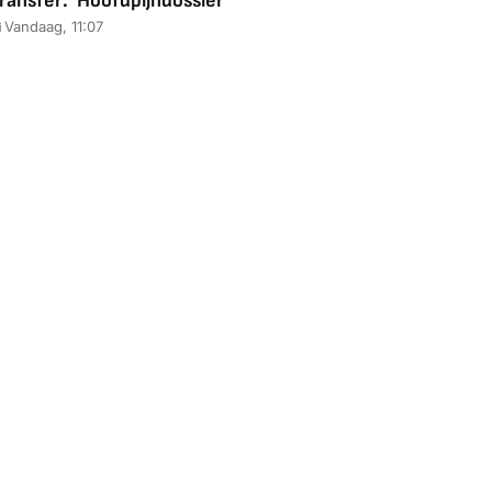
ransfer: 'Hoofdpijndossier'
Vandaag, 11:07
Coolblue
MediaMarkt
ED55C56LB
JBL Partybox
Google TV Streame
2025)
Ultimate Zwart
4K
88,00
€ 1.179,00
€ 89,00
k deal
Bekijk deal
Bekijk deal