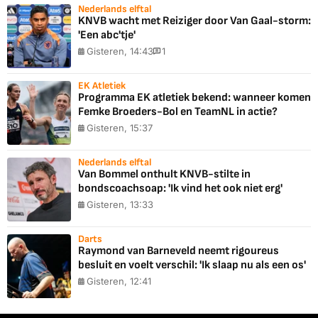
Nederlands elftal
KNVB wacht met Reiziger door Van Gaal-storm:
'Een abc'tje'
Gisteren, 14:43
1
EK Atletiek
Programma EK atletiek bekend: wanneer komen
Femke Broeders-Bol en TeamNL in actie?
Gisteren, 15:37
Nederlands elftal
Van Bommel onthult KNVB-stilte in
bondscoachsoap: 'Ik vind het ook niet erg'
Gisteren, 13:33
Darts
Raymond van Barneveld neemt rigoureus
besluit en voelt verschil: 'Ik slaap nu als een os'
Gisteren, 12:41