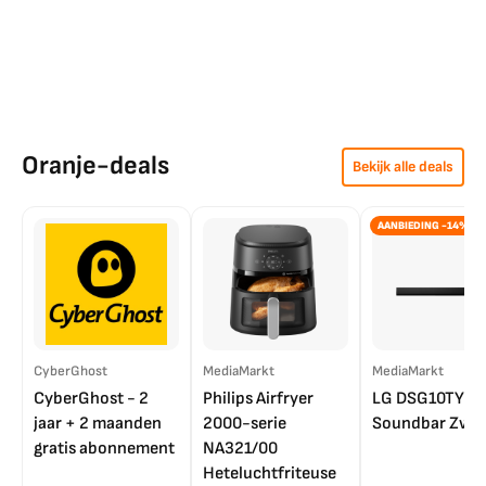
Oranje-deals
Bekijk alle deals
AANBIEDING -14%
CyberGhost
MediaMarkt
MediaMarkt
CyberGhost - 2
Philips Airfryer
LG DSG10TY
jaar + 2 maanden
2000-serie
Soundbar Zwar
gratis abonnement
NA321/00
Heteluchtfriteuse