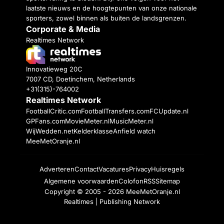
laatste nieuws en de hoogtepunten van onze nationale
sporters, zowel binnen als buiten de landsgrenzen.
Corporate & Media
Realtimes Network
Innovatieweg 20C
7007 CD, Doetinchem, Netherlands
+31(315)-764002
Realtimes Network
FootballCritic.com
FootballTransfers.com
FCUpdate.nl
GPFans.com
MovieMeter.nl
MusicMeter.nl
WijWedden.net
Kelderklasse
Anfield watch
MeeMetOranje.nl
Adverteren
Contact
Vacatures
Privacy
Huisregels
Algemene voorwaarden
Colofon
RSS
Sitemap
Copyright © 2005 - 2026
MeeMetOranje.nl
Realtimes | Publishing Network