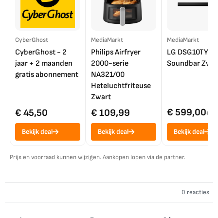
CyberGhost
MediaMarkt
MediaMarkt
CyberGhost - 2
Philips Airfryer
LG DSG10TY
jaar + 2 maanden
2000-serie
Soundbar Zwar
gratis abonnement
NA321/00
Heteluchtfriteuse
Zwart
€ 599,00
€ 45,50
€ 109,99
€ 7
Bekijk deal
Bekijk deal
Bekijk deal
Prijs en voorraad kunnen wijzigen. Aankopen lopen via de partner.
0 reacties