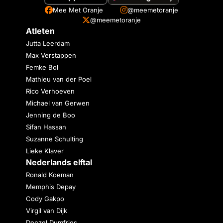
Mee Met Oranje
@meemetoranje
@meemetoranje
Atleten
Jutta Leerdam
Max Verstappen
Femke Bol
Mathieu van der Poel
Rico Verhoeven
Michael van Gerwen
Jenning de Boo
Sifan Hassan
Suzanne Schulting
Lieke Klaver
Nederlands elftal
Ronald Koeman
Memphis Depay
Cody Gakpo
Virgil van Dijk
Denzel Dumfries