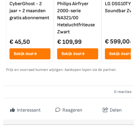
CyberGhost - 2
Philips Airfryer
LG DSG10TY
jaar + 2 maanden
2000-serie
Soundbar Zwar
gratis abonnement
NA321/00
Heteluchtfriteuse
Zwart
€ 599,00
€ 45,50
€ 109,99
€ 7
Bekijk deal
Bekijk deal
Bekijk deal
Prijs en voorraad kunnen wijzigen. Aankopen lopen via de partner.
0 reacties
Interessant
Reageren
Delen