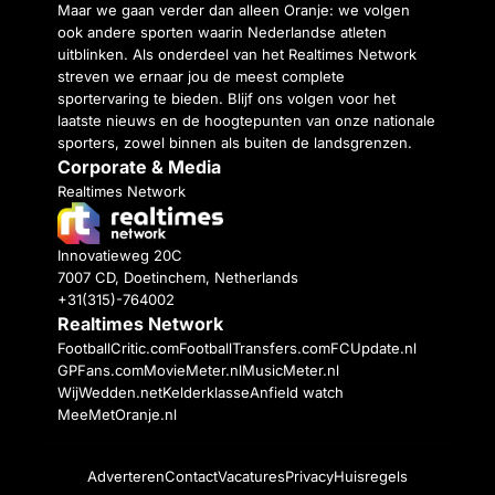
Maar we gaan verder dan alleen Oranje: we volgen
ook andere sporten waarin Nederlandse atleten
uitblinken. Als onderdeel van het Realtimes Network
streven we ernaar jou de meest complete
sportervaring te bieden. Blijf ons volgen voor het
laatste nieuws en de hoogtepunten van onze nationale
sporters, zowel binnen als buiten de landsgrenzen.
Corporate & Media
Realtimes Network
Innovatieweg 20C
7007 CD, Doetinchem, Netherlands
+31(315)-764002
Realtimes Network
FootballCritic.com
FootballTransfers.com
FCUpdate.nl
GPFans.com
MovieMeter.nl
MusicMeter.nl
WijWedden.net
Kelderklasse
Anfield watch
MeeMetOranje.nl
Adverteren
Contact
Vacatures
Privacy
Huisregels