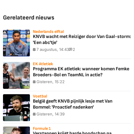
Gerelateerd nieuws
Nederlands elftal
KNVB wacht met Reiziger door Van Gaal-storm:
'Een abc'tje'
7 augustus, 14:43
2
EK Atletiek
Programma EK atletiek: wanneer komen Femke
Broeders-Bol en TeamNL in actie?
Gisteren, 15:22
Voetbal
België geeft KNVB pijnlijk lesje met Van
Bommel: 'Proactief nadenken'
Gisteren, 14:39
Formule 1
Verstappen krijgt harde boodschap na