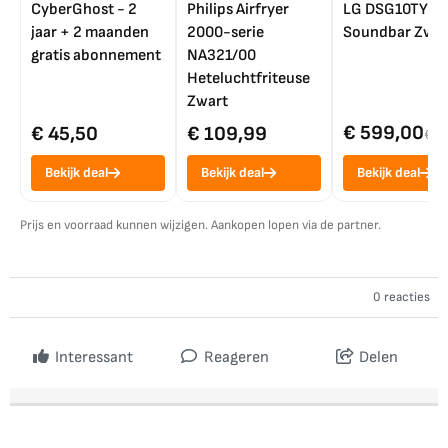
CyberGhost - 2
Philips Airfryer
LG DSG10TY
jaar + 2 maanden
2000-serie
Soundbar Zwar
gratis abonnement
NA321/00
Heteluchtfriteuse
Zwart
€ 599,00
€ 45,50
€ 109,99
€ 7
Bekijk deal
Bekijk deal
Bekijk deal
Prijs en voorraad kunnen wijzigen. Aankopen lopen via de partner.
0 reacties
Interessant
Reageren
Delen