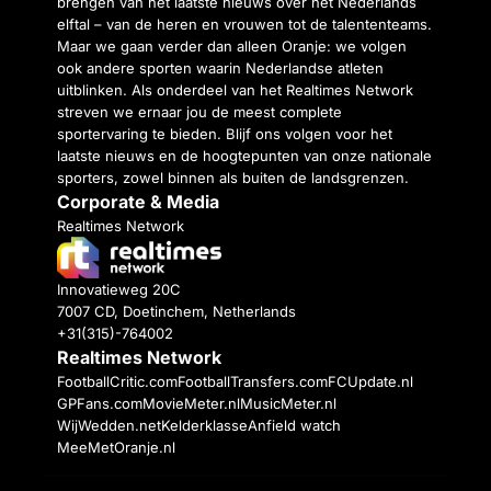
brengen van het laatste nieuws over het Nederlands
elftal – van de heren en vrouwen tot de talententeams.
Maar we gaan verder dan alleen Oranje: we volgen
ook andere sporten waarin Nederlandse atleten
uitblinken. Als onderdeel van het Realtimes Network
streven we ernaar jou de meest complete
sportervaring te bieden. Blijf ons volgen voor het
laatste nieuws en de hoogtepunten van onze nationale
sporters, zowel binnen als buiten de landsgrenzen.
Corporate & Media
Realtimes Network
Innovatieweg 20C
7007 CD, Doetinchem, Netherlands
+31(315)-764002
Realtimes Network
FootballCritic.com
FootballTransfers.com
FCUpdate.nl
GPFans.com
MovieMeter.nl
MusicMeter.nl
WijWedden.net
Kelderklasse
Anfield watch
MeeMetOranje.nl