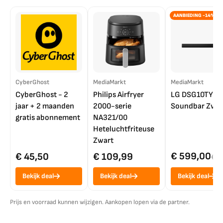
AANBIEDING -14%
CyberGhost
MediaMarkt
MediaMarkt
CyberGhost - 2
Philips Airfryer
LG DSG10TY
jaar + 2 maanden
2000-serie
Soundbar Zwar
gratis abonnement
NA321/00
Heteluchtfriteuse
Zwart
€ 599,00
€ 45,50
€ 109,99
€ 7
Bekijk deal
Bekijk deal
Bekijk deal
Prijs en voorraad kunnen wijzigen. Aankopen lopen via de partner.