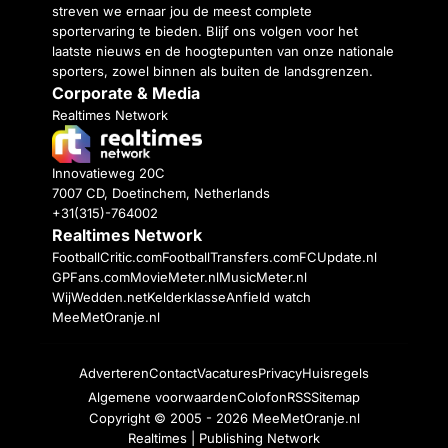
streven we ernaar jou de meest complete
sportervaring te bieden. Blijf ons volgen voor het
laatste nieuws en de hoogtepunten van onze nationale
sporters, zowel binnen als buiten de landsgrenzen.
Corporate & Media
Realtimes Network
Innovatieweg 20C
7007 CD, Doetinchem, Netherlands
+31(315)-764002
Realtimes Network
FootballCritic.com
FootballTransfers.com
FCUpdate.nl
GPFans.com
MovieMeter.nl
MusicMeter.nl
WijWedden.net
Kelderklasse
Anfield watch
MeeMetOranje.nl
Adverteren
Contact
Vacatures
Privacy
Huisregels
Algemene voorwaarden
Colofon
RSS
Sitemap
Copyright © 2005 - 2026
MeeMetOranje.nl
Realtimes | Publishing Network