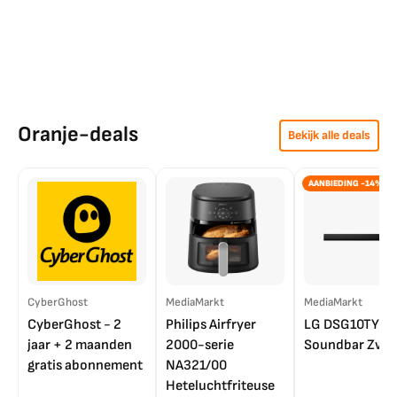
Oranje-deals
Bekijk alle deals
AANBIEDING -14%
CyberGhost
MediaMarkt
MediaMarkt
CyberGhost - 2
Philips Airfryer
LG DSG10TY
jaar + 2 maanden
2000-serie
Soundbar Zwar
gratis abonnement
NA321/00
Heteluchtfriteuse