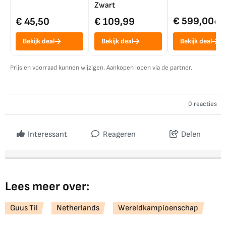
Zwart
€ 599,00
€ 45,50
€ 109,99
€ 7
Bekijk deal
Bekijk deal
Bekijk deal
Prijs en voorraad kunnen wijzigen. Aankopen lopen via de partner.
0 reacties
Interessant
Reageren
Delen
Lees meer over:
Guus Til
Netherlands
Wereldkampioenschap