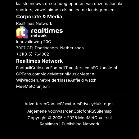
laatste nieuws en de hoogtepunten van onze nationale
sporters, zowel binnen als buiten de landsgrenzen.
Corporate & Media
Realtimes Network
Innovatieweg 20C
7007 CD, Doetinchem, Netherlands
+31(315)-764002
Realtimes Network
FootballCritic.com
FootballTransfers.com
FCUpdate.nl
GPFans.com
MovieMeter.nl
MusicMeter.nl
WijWedden.net
Kelderklasse
Anfield watch
MeeMetOranje.nl
Adverteren
Contact
Vacatures
Privacy
Huisregels
Algemene voorwaarden
Colofon
RSS
Sitemap
Copyright © 2005 - 2026
MeeMetOranje.nl
Realtimes | Publishing Network