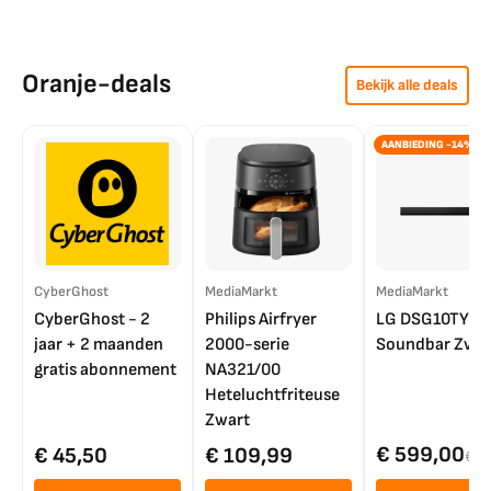
Oranje-deals
Bekijk alle deals
AANBIEDING -14%
CyberGhost
MediaMarkt
MediaMarkt
CyberGhost - 2
Philips Airfryer
LG DSG10TY
jaar + 2 maanden
2000-serie
Soundbar Zwar
gratis abonnement
NA321/00
Heteluchtfriteuse
Zwart
€ 599,00
€ 45,50
€ 109,99
€ 7