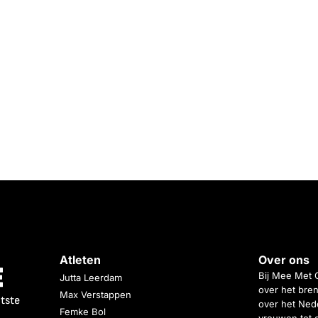
Atleten
Over ons
Bij Mee Met 
Jutta Leerdam
over het bren
Max Verstappen
atste
over het Nede
Femke Bol