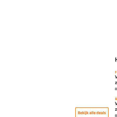
F
z
B
z
Bekijk alle deals