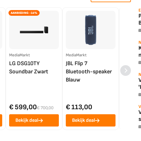
E
AANBIEDING -14%
N
K
m
MediaMarkt
MediaMarkt
EP.nl
LG DSG10TY
JBL Flip 7
LG OL
Soundbar Zwart
Bluetooth-speaker
4K TV (
N
Blauw
V
'
€ 599,00
€ 113,00
€ 1.0
V
€ 700,00
Bekijk deal
Bekijk deal
Bekij