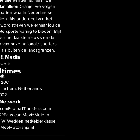
de talententeams. Maar we
dan alleen Oranje: we volgen
porten waarin Nederlandse
inken. Als onderdeel van het
twork streven we ernaar jou de
e sportervaring te bieden. Blijf
or het laatste nieuws en de
 van onze nationale sporters,
 als buiten de landsgrenzen.
 & Media
twork
g 20C
tinchem, Netherlands
4002
 Network
c.com
FootballTransfers.com
GPFans.com
MovieMeter.nl
l
WijWedden.net
Kelderklasse
h
MeeMetOranje.nl