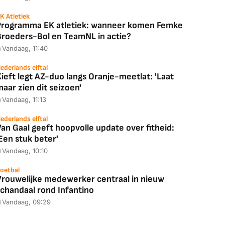
K Atletiek
Programma EK atletiek: wanneer komen Femke
Broeders-Bol en TeamNL in actie?
Vandaag, 11:40
ederlands elftal
ieft legt AZ-duo langs Oranje-meetlat: 'Laat
aar zien dit seizoen'
Coolblue
MediaMarkt
Vandaag, 11:13
ED55C56LB
JBL Partybox
Google TV Streame
2025)
Ultimate Zwart
4K
ederlands elftal
an Gaal geeft hoopvolle update over fitheid:
Een stuk beter'
Vandaag, 10:10
88,00
€ 1.179,00
€ 89,00
oetbal
Vrouwelijke medewerker centraal in nieuw
schandaal rond Infantino
k deal
Bekijk deal
Bekijk deal
Vandaag, 09:29