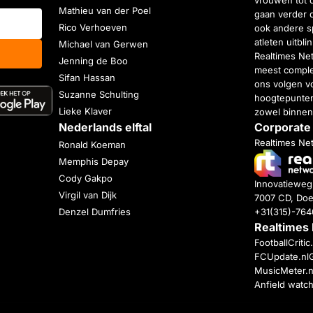
vrouwen tot 
Mathieu van der Poel
gaan verder 
Rico Verhoeven
ook andere s
atleten uitbl
Michael van Gerwen
Realtimes Ne
Jenning de Boo
meest complet
Sifan Hassan
ons volgen vo
Suzanne Schulting
hoogtepunten
Lieke Klaver
zowel binnen
Nederlands elftal
Corporate
Realtimes Ne
Ronald Koeman
Memphis Depay
Cody Gakpo
Innovatiewe
Virgil van Dijk
7007 CD, Doe
+31(315)-76
Denzel Dumfries
Realtimes
FootballCriti
FCUpdate.nl
MusicMeter.n
Anfield watc