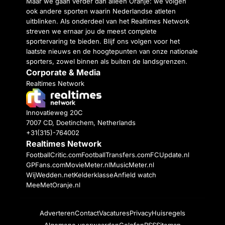
Maar we gaan verder dan alleen Oranje: we volgen
ook andere sporten waarin Nederlandse atleten
uitblinken. Als onderdeel van het Realtimes Network
streven we ernaar jou de meest complete
sportervaring te bieden. Blijf ons volgen voor het
laatste nieuws en de hoogtepunten van onze nationale
sporters, zowel binnen als buiten de landsgrenzen.
Corporate & Media
Realtimes Network
Innovatieweg 20C
7007 CD, Doetinchem, Netherlands
+31(315)-764002
Realtimes Network
FootballCritic.com
FootballTransfers.com
FCUpdate.nl
GPFans.com
MovieMeter.nl
MusicMeter.nl
WijWedden.net
Kelderklasse
Anfield watch
MeeMetOranje.nl
Adverteren
Contact
Vacatures
Privacy
Huisregels