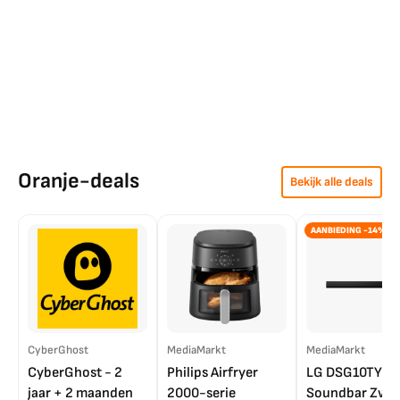
Oranje-deals
Bekijk alle deals
AANBIEDING -14%
CyberGhost
MediaMarkt
MediaMarkt
CyberGhost - 2
Philips Airfryer
LG DSG10TY
jaar + 2 maanden
2000-serie
Soundbar Zwar