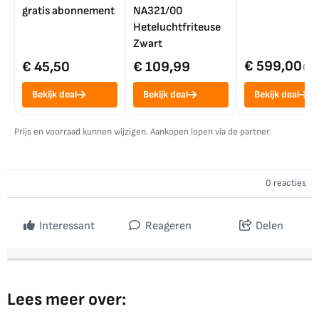
gratis abonnement
NA321/00
Heteluchtfriteuse
Zwart
€ 599,00
€ 45,50
€ 109,99
€ 7
Bekijk deal
Bekijk deal
Bekijk deal
Prijs en voorraad kunnen wijzigen. Aankopen lopen via de partner.
0 reacties
Interessant
Reageren
Delen
Lees meer over: