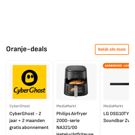
Oranje-deals
Bekijk alle deals
AANBIEDING -14%
CyberGhost
MediaMarkt
MediaMarkt
CyberGhost - 2
Philips Airfryer
LG DSG10TY
jaar + 2 maanden
2000-serie
Soundbar Zwar
gratis abonnement
NA321/00
Heteluchtfriteuse