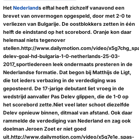
Het
Nederland
s elftal heeft zichzelf vanavond een
brevet van onvermogen opgespeld, door met 2-0 te
verliezen van Bulgarije. De oostblokkers zetten in één
helft de eindstand op het scorebord. Oranje kon daar
helemaal niets tegenover
stellen.http://www.dailymotion.com/video/x5g7chg_sp
delev-goal-hd-bulgaria-1-0-netherlands-25-03-
2017_sportIedereen leek ondermaats presteren in de
Nederlandse formatie. Dat begon bij Matthijs de Ligt,
die tot ieders verbazing in de verdediging was
geposteerd. De 17-jarige debutant liet vroeg in de
wedstrijd aanvaller Pas Delev glippen, die de 1-0 op
het scorebord zette.Niet veel later schoot diezelfde
Delev opnieuw binnen, ditmaal van afstand. Ook daar
rammelde de verdediging van Nederland en zag ook
doelman Jeroen Zoet er niet goed
uit.http://www.dailymotion.com/video/x5g7e1e_spas-