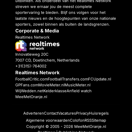
uitblinken. Als onderdeel van het Realtimes Network
streven we ernaar jou de meest complete
sportervaring te bieden. Blijf ons volgen voor het
laatste nieuws en de hoogtepunten van onze nationale
sporters, zowel binnen als buiten de landsgrenzen.
Corporate & Media
Realtimes Network
Innovatieweg 20C
7007 CD, Doetinchem, Netherlands
+31(315)-764002
Realtimes Network
FootballCritic.com
FootballTransfers.com
FCUpdate.nl
GPFans.com
MovieMeter.nl
MusicMeter.nl
WijWedden.net
Kelderklasse
Anfield watch
MeeMetOranje.nl
Adverteren
Contact
Vacatures
Privacy
Huisregels
Algemene voorwaarden
Colofon
RSS
Sitemap
Copyright © 2005 - 2026
MeeMetOranje.nl