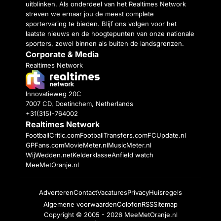
uitblinken. Als onderdeel van het Realtimes Network
streven we ernaar jou de meest complete
sportervaring te bieden. Blijf ons volgen voor het
laatste nieuws en de hoogtepunten van onze nationale
sporters, zowel binnen als buiten de landsgrenzen.
Corporate & Media
Realtimes Network
Innovatieweg 20C
7007 CD, Doetinchem, Netherlands
+31(315)-764002
Realtimes Network
FootballCritic.com
FootballTransfers.com
FCUpdate.nl
GPFans.com
MovieMeter.nl
MusicMeter.nl
WijWedden.net
Kelderklasse
Anfield watch
MeeMetOranje.nl
Adverteren
Contact
Vacatures
Privacy
Huisregels
Algemene voorwaarden
Colofon
RSS
Sitemap
Copyright © 2005 - 2026
MeeMetOranje.nl