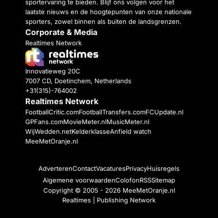
sportervaring te bieden. Blijf ons volgen voor het
laatste nieuws en de hoogtepunten van onze nationale
sporters, zowel binnen als buiten de landsgrenzen.
Corporate & Media
Realtimes Network
Innovatieweg 20C
7007 CD, Doetinchem, Netherlands
+31(315)-764002
Realtimes Network
FootballCritic.com
FootballTransfers.com
FCUpdate.nl
GPFans.com
MovieMeter.nl
MusicMeter.nl
WijWedden.net
Kelderklasse
Anfield watch
MeeMetOranje.nl
Adverteren
Contact
Vacatures
Privacy
Huisregels
Algemene voorwaarden
Colofon
RSS
Sitemap
Copyright © 2005 - 2026
MeeMetOranje.nl
Realtimes | Publishing Network