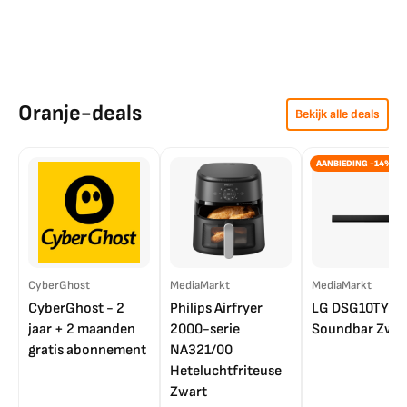
Oranje-deals
Bekijk alle deals
AANBIEDING -14%
CyberGhost
MediaMarkt
MediaMarkt
CyberGhost - 2
Philips Airfryer
LG DSG10TY
jaar + 2 maanden
2000-serie
Soundbar Zwar
gratis abonnement
NA321/00
Heteluchtfriteuse
Zwart