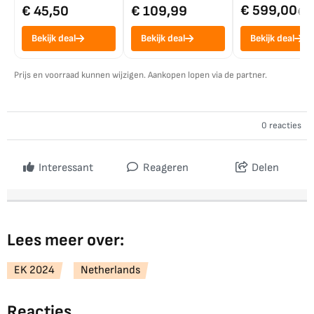
€ 599,00
€ 45,50
€ 109,99
€ 7
Bekijk deal
Bekijk deal
Bekijk deal
Prijs en voorraad kunnen wijzigen. Aankopen lopen via de partner.
0 reacties
Interessant
Reageren
Delen
Lees meer over:
EK 2024
Netherlands
Reacties