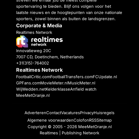
streven we ernaar jou de meest complete
sportervaring te bieden. Blijf ons volgen voor het
laatste nieuws en de hoogtepunten van onze nationale
sporters, zowel binnen als buiten de landsgrenzen.
Corporate & Media
Realtimes Network
Innovatieweg 20C
7007 CD, Doetinchem, Netherlands
+31(315)-764002
Realtimes Network
FootballCritic.com
FootballTransfers.com
FCUpdate.nl
GPFans.com
MovieMeter.nl
MusicMeter.nl
WijWedden.net
Kelderklasse
Anfield watch
MeeMetOranje.nl
Adverteren
Contact
Vacatures
Privacy
Huisregels
Algemene voorwaarden
Colofon
RSS
Sitemap
Copyright © 2005 - 2026
MeeMetOranje.nl
Realtimes | Publishing Network