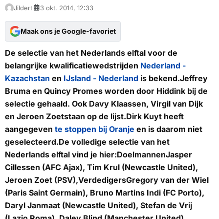
Jildert
3 okt. 2014, 12:33
Maak ons je Google-favoriet
De selectie van het Nederlands elftal voor de
belangrijke kwalificatiewedstrijden
Nederland -
Kazachstan
en
IJsland - Nederland
is bekend.Jeffrey
Bruma en Quincy Promes worden door Hiddink bij de
selectie gehaald. Ook Davy Klaassen, Virgil van Dijk
en Jeroen Zoetstaan op de lijst.Dirk Kuyt heeft
aangegeven
te stoppen bij Oranje
en is daarom niet
geselecteerd.De volledige selectie van het
Nederlands elftal vind je hier:
Doelmannen
Jasper
Cillessen (AFC Ajax), Tim Krul (Newcastle United),
Jeroen Zoet (PSV),
Verdedigers
Gregory van der Wiel
(Paris Saint Germain), Bruno Martins Indi (FC Porto),
Daryl Janmaat (Newcastle United), Stefan de Vrij
(Lazio Roma), Daley Blind (Manchester United),