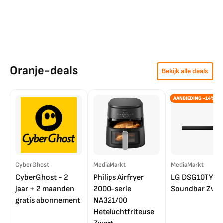
Oranje-deals
Bekijk alle deals
AANBIEDING -14%
CyberGhost
MediaMarkt
MediaMarkt
CyberGhost - 2
Philips Airfryer
LG DSG10TY
jaar + 2 maanden
2000-serie
Soundbar Zwar
gratis abonnement
NA321/00
Heteluchtfriteuse