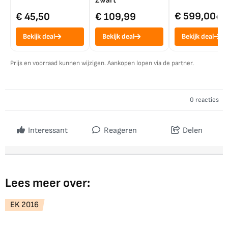
Zwart
€ 599,00
€ 45,50
€ 109,99
€ 7
Bekijk deal
Bekijk deal
Bekijk deal
Prijs en voorraad kunnen wijzigen. Aankopen lopen via de partner.
0 reacties
Interessant
Reageren
Delen
Lees meer over:
EK 2016