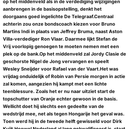
op het middenveld als in de verdediging wijzigingen
aanbrengen in de basisopstelling, denkt het
doorgaans goed ingelichte De Telegraaf.Centraal
achterin zou onze bondscoach kiezen voor Bruno
Martins Indi in plaats van Jeffrey Bruma, naast Aston
Villa-verdediger Ron Vlaar. Daarmee lijkt Stefan de
Vrij voorlopig genoegen te moeten nemen met een
plek op de bank.Op het middenveld zal Jordy Clasie de
geschorste Nigel de Jong vervangen en speelt
Wesley Sneijder voor Rafael van der Vaart.Het was
vrijdag onduidelijk of Robin van Persie morgen in actie
zal komen, aangezien hij kampt met een lichte
teenblessure. Zoals het er nu naar uitziet start de
topschutter van Oranje echter gewoon in de basis.
Wellicht doet hij slechts een gedeelte van de
wedstrijd mee, net als tegen Hongarije het geval was.
Toen werd hij in de tweede helft gewisseld voor Dirk
Kuijt.Hoewel Nederland al lang gekwalificeerd is, staat