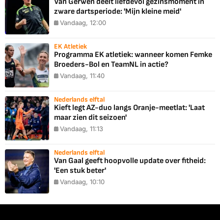
Van Gerwen deelt liefdevol gezinsmoment in
zware dartsperiode: 'Mijn kleine meid'
Vandaag, 12:00
EK Atletiek
Programma EK atletiek: wanneer komen Femke
Broeders-Bol en TeamNL in actie?
Vandaag, 11:40
Nederlands elftal
Kieft legt AZ-duo langs Oranje-meetlat: 'Laat
maar zien dit seizoen'
Vandaag, 11:13
Nederlands elftal
Van Gaal geeft hoopvolle update over fitheid:
'Een stuk beter'
Vandaag, 10:10