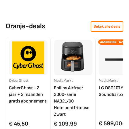
Oranje-deals
Bekijk alle deals
AANBIEDING -14%
CyberGhost
MediaMarkt
MediaMarkt
CyberGhost - 2
Philips Airfryer
LG DSG10TY
jaar + 2 maanden
2000-serie
Soundbar Zwar
gratis abonnement
NA321/00
Heteluchtfriteuse
Zwart
€ 599,00
€ 45,50
€ 109,99
€ 7