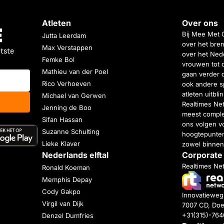
Atleten
Over ons
Bij Mee Met 
Jutta Leerdam
over het bren
Max Verstappen
atste
over het Nede
Femke Bol
vrouwen tot 
Mathieu van der Poel
gaan verder 
Rico Verhoeven
ook andere s
atleten uitbl
Michael van Gerwen
Realtimes Ne
Jenning de Boo
meest complet
Sifan Hassan
ons volgen vo
Suzanne Schulting
hoogtepunten
Lieke Klaver
zowel binnen
Nederlands elftal
Corporate
Realtimes Ne
Ronald Koeman
Memphis Depay
Cody Gakpo
Innovatiewe
Virgil van Dijk
7007 CD, Doe
+31(315)-76
Denzel Dumfries