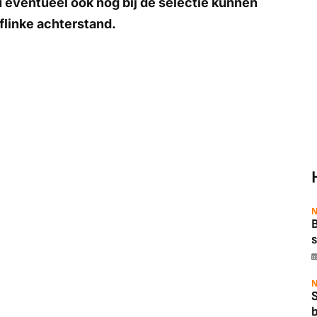
 eventueel ook nog bij de selectie kunnen
flinke achterstand.
N
B
s
N
b