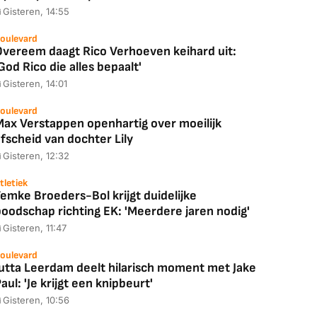
Gisteren, 14:55
oulevard
Overeem daagt Rico Verhoeven keihard uit:
God Rico die alles bepaalt'
Gisteren, 14:01
oulevard
Max Verstappen openhartig over moeilijk
fscheid van dochter Lily
Gisteren, 12:32
tletiek
emke Broeders-Bol krijgt duidelijke
boodschap richting EK: 'Meerdere jaren nodig'
Coolblue
MediaMarkt
Gisteren, 11:47
ED55C56LB
JBL Partybox
Google TV Streame
2025)
Ultimate Zwart
4K
oulevard
Jutta Leerdam deelt hilarisch moment met Jake
aul: 'Je krijgt een knipbeurt'
Gisteren, 10:56