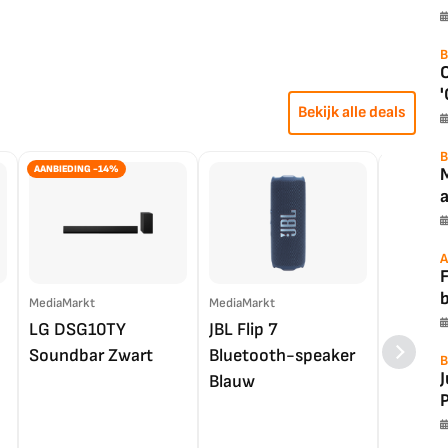
B
'
Bekijk alle deals
B
AANBIEDING -14%
a
A
F
MediaMarkt
MediaMarkt
EP.nl
LG DSG10TY
JBL Flip 7
LG OL
Soundbar Zwart
Bluetooth-speaker
4K TV (
B
Blauw
P