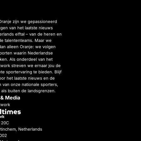
Oranje zijn we gepassioneerd
gen van het laatste nieuws
rlands elftal – van de heren en
de talententeams. Maar we
dan alleen Oranje: we volgen
porten waarin Nederlandse
inken. Als onderdeel van het
twork streven we ernaar jou de
e sportervaring te bieden. Blijf
or het laatste nieuws en de
 van onze nationale sporters,
 als buiten de landsgrenzen.
 & Media
twork
g 20C
tinchem, Netherlands
4002