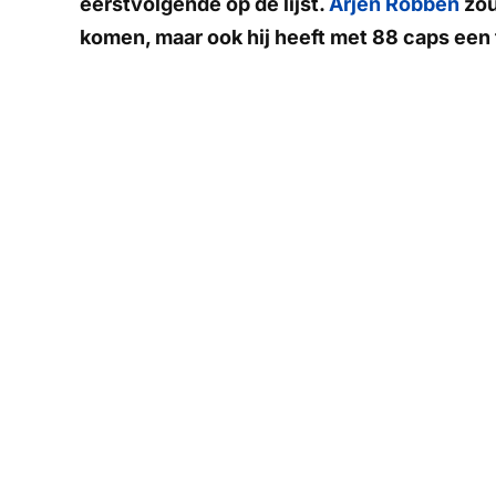
eerstvolgende op de lijst.
Arjen Robben
zou
komen, maar ook hij heeft met 88 caps een 