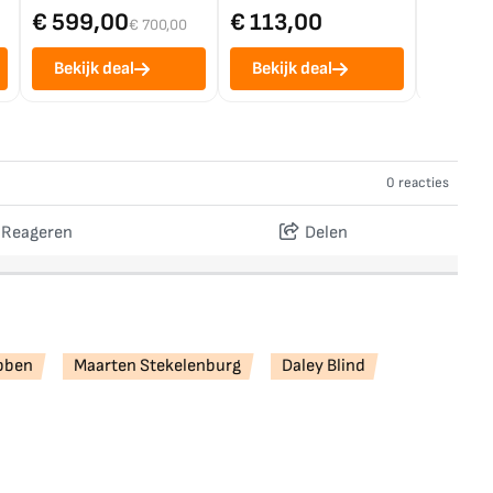
€ 599,00
€ 113,00
€ 1.0
€ 700,00
Bekijk deal
Bekijk deal
Bekij
0 reacties
Reageren
Delen
bben
Maarten Stekelenburg
Daley Blind