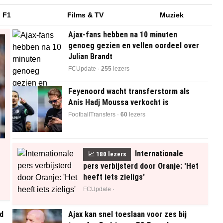
F1
Films & TV
Muziek
Ajax-fans hebben na 10 minuten
genoeg gezien en vellen oordeel over
Julian Brandt
FCUpdate ·
256
lezers
Feyenoord wacht transferstorm als
Anis Hadj Moussa verkocht is
FootballTransfers ·
60
lezers
Internationale
📈
180
lezers
pers verbijsterd door Oranje: 'Het
heeft iets zieligs'
FCUpdate ·
d
Ajax kan snel toeslaan voor zes bij