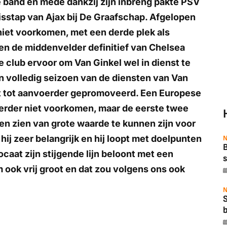
 band en mede dankzij zijn inbreng pakte PSV
misstap van Ajax bij De Graafschap. Afgelopen
niet voorkomen, met een derde plek als
en de middenvelder definitief van Chelsea
club ervoor om Van Ginkel wel in dienst te
n volledig seizoen van de diensten van Van
t tot aanvoerder gepromoveerd. Een Europese
oerder niet voorkomen, maar de eerste twee
ten zien van grote waarde te kunnen zijn voor
 hij zeer belangrijk en hij loopt met doelpunten
N
B
caat zijn stijgende lijn beloont met een
s
om ook vrij groot en dat zou volgens ons ook
N
b