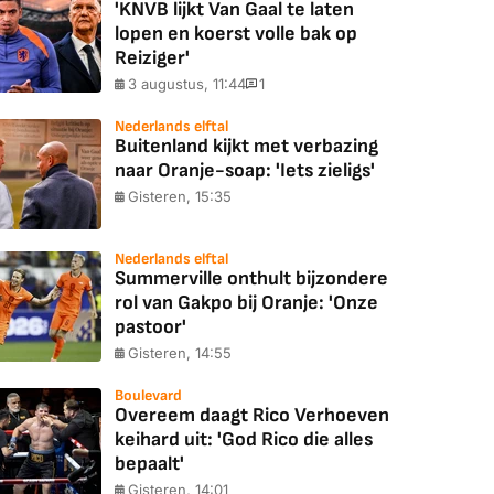
'KNVB lijkt Van Gaal te laten
lopen en koerst volle bak op
Reiziger'
3 augustus, 11:44
1
Nederlands elftal
Buitenland kijkt met verbazing
naar Oranje-soap: 'Iets zieligs'
Gisteren, 15:35
Nederlands elftal
Summerville onthult bijzondere
rol van Gakpo bij Oranje: 'Onze
pastoor'
Gisteren, 14:55
Boulevard
Overeem daagt Rico Verhoeven
keihard uit: 'God Rico die alles
bepaalt'
Gisteren, 14:01