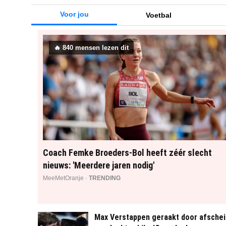
Voor jou
Voetbal
🔥
839
mensen lezen dit
Coach Femke Broeders-Bol heeft zéér slecht
nieuws: 'Meerdere jaren nodig'
MeeMetOranje ·
TRENDING
Max Verstappen geraakt door afschei