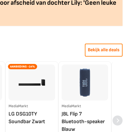
or afscheid van dochter Lily: 'Geen leuke
Bekijk alle deals
AANBIEDING -14%
MediaMarkt
MediaMarkt
EP.nl
LG DSG10TY
JBL Flip 7
LG OL
Soundbar Zwart
Bluetooth-speaker
4K TV (
Blauw