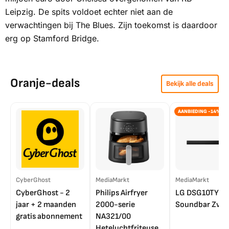
Leipzig. De spits voldoet echter niet aan de
verwachtingen bij
The Blues.
Zijn toekomst is daardoor
erg op Stamford Bridge.
Oranje-deals
Bekijk alle deals
AANBIEDING -14%
CyberGhost
MediaMarkt
MediaMarkt
CyberGhost - 2
Philips Airfryer
LG DSG10TY
jaar + 2 maanden
2000-serie
Soundbar Zwar
gratis abonnement
NA321/00
Heteluchtfriteuse