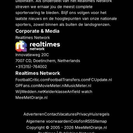
uitblinken. Als onderdeel van het Realtimes Network
streven we ernaar jou de meest complete
sportervaring te bieden. Blijf ons volgen voor het
laatste nieuws en de hoogtepunten van onze nationale
sporters, zowel binnen als buiten de landsgrenzen.
Corporate & Media
Realtimes Network
Innovatieweg 20C
7007 CD, Doetinchem, Netherlands
+31(315)-764002
Realtimes Network
FootballCritic.com
FootballTransfers.com
FCUpdate.nl
GPFans.com
MovieMeter.nl
MusicMeter.nl
WijWedden.net
Kelderklasse
Anfield watch
MeeMetOranje.nl
Adverteren
Contact
Vacatures
Privacy
Huisregels
Algemene voorwaarden
Colofon
RSS
Sitemap
Copyright © 2005 - 2026
MeeMetOranje.nl