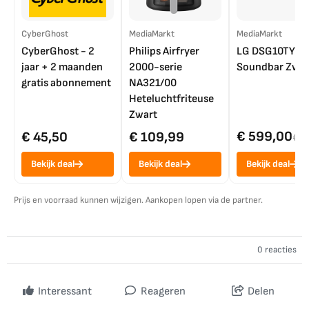
CyberGhost
MediaMarkt
MediaMarkt
CyberGhost - 2
Philips Airfryer
LG DSG10TY
jaar + 2 maanden
2000-serie
Soundbar Zwar
gratis abonnement
NA321/00
Heteluchtfriteuse
Zwart
€ 599,00
€ 45,50
€ 109,99
€ 7
Bekijk deal
Bekijk deal
Bekijk deal
Prijs en voorraad kunnen wijzigen. Aankopen lopen via de partner.
0 reacties
Interessant
Reageren
Delen