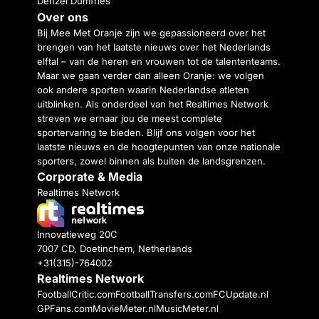
Denzel Dumfries
Over ons
Bij Mee Met Oranje zijn we gepassioneerd over het
brengen van het laatste nieuws over het Nederlands
elftal – van de heren en vrouwen tot de talententeams.
Maar we gaan verder dan alleen Oranje: we volgen
ook andere sporten waarin Nederlandse atleten
uitblinken. Als onderdeel van het Realtimes Network
streven we ernaar jou de meest complete
sportervaring te bieden. Blijf ons volgen voor het
laatste nieuws en de hoogtepunten van onze nationale
sporters, zowel binnen als buiten de landsgrenzen.
Corporate & Media
Realtimes Network
Innovatieweg 20C
7007 CD, Doetinchem, Netherlands
+31(315)-764002
Realtimes Network
FootballCritic.com
FootballTransfers.com
FCUpdate.nl
GPFans.com
MovieMeter.nl
MusicMeter.nl