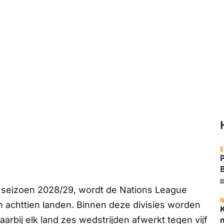
E
et seizoen 2028/29, wordt de Nations League
N
an achttien landen. Binnen deze divisies worden
K
arbij elk land zes wedstrijden afwerkt tegen vijf
m