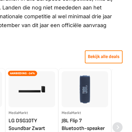
n. Landen die nog niet meededen aan het
tionale competitie al wel minimaal drie jaar
ptember van dit jaar een officiële aanvraag
Bekijk alle deals
AANBIEDING -14%
MediaMarkt
MediaMarkt
EP.nl
LG DSG10TY
JBL Flip 7
LG OL
Soundbar Zwart
Bluetooth-speaker
4K TV (