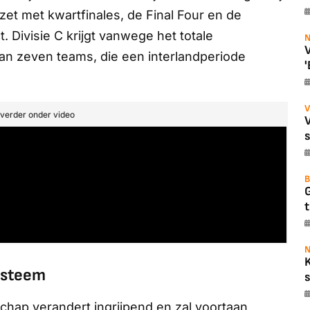
et met kwartfinales, de Final Four en de
t. Divisie C krijgt vanwege het totale
N
V
n zeven teams, die een interlandperiode
'
V
t verder onder video
B
t
N
systeem
s
hap verandert ingrijpend en zal voortaan