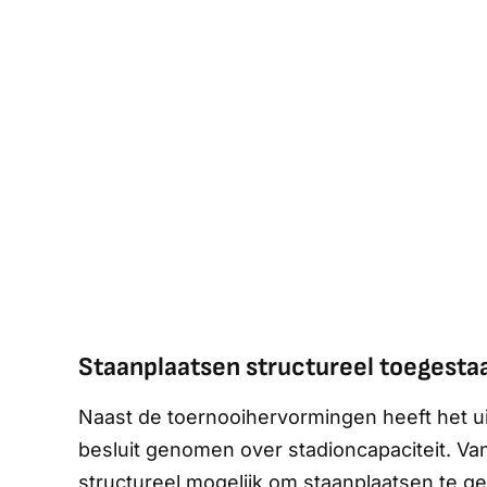
Staanplaatsen structureel toegesta
Naast de toernooihervormingen heeft het u
besluit genomen over stadioncapaciteit. Va
structureel mogelijk om staanplaatsen te geb