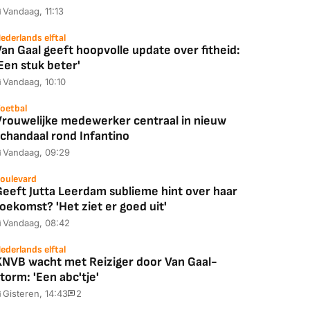
Vandaag, 11:13
ederlands elftal
an Gaal geeft hoopvolle update over fitheid:
Een stuk beter'
Vandaag, 10:10
oetbal
Vrouwelijke medewerker centraal in nieuw
schandaal rond Infantino
Vandaag, 09:29
oulevard
Geeft Jutta Leerdam sublieme hint over haar
oekomst? 'Het ziet er goed uit'
Vandaag, 08:42
ederlands elftal
KNVB wacht met Reiziger door Van Gaal-
torm: 'Een abc'tje'
Gisteren, 14:43
2