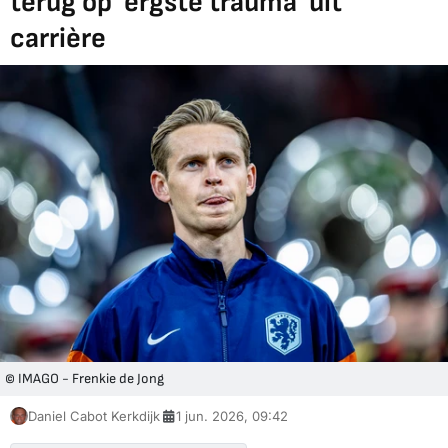
terug op 'ergste trauma' uit
carrière
© IMAGO - Frenkie de Jong
Daniel Cabot Kerkdijk
1 jun. 2026, 09:42