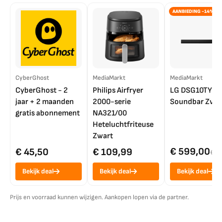
AANBIEDING -14%
CyberGhost
MediaMarkt
MediaMarkt
CyberGhost - 2
Philips Airfryer
LG DSG10TY
jaar + 2 maanden
2000-serie
Soundbar Zwar
gratis abonnement
NA321/00
Heteluchtfriteuse
Zwart
€ 599,00
€ 45,50
€ 109,99
€ 7
Bekijk deal
Bekijk deal
Bekijk deal
Prijs en voorraad kunnen wijzigen. Aankopen lopen via de partner.