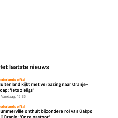
Het laatste nieuws
ederlands elftal
uitenland kijkt met verbazing naar Oranje-
oap: 'Iets zieligs'
Vandaag, 15:35
ederlands elftal
Summerville onthult bijzondere rol van Gakpo
ij Oranje: 'Onze pastoor'