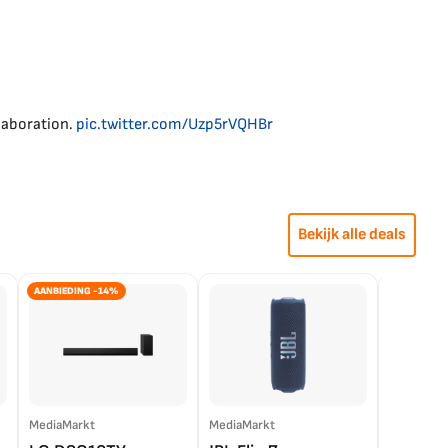
laboration.
pic.twitter.com/Uzp5rVQHBr
Bekijk alle deals
AANBIEDING -14%
MediaMarkt
MediaMarkt
EP.nl