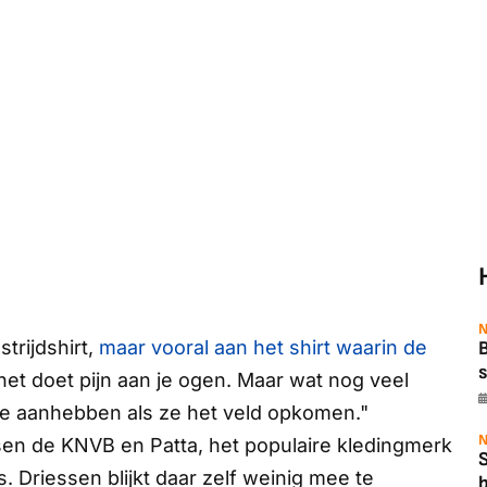
N
trijdshirt,
maar vooral aan het shirt waarin de
B
s
. het doet pijn aan je ogen. Maar wat nog veel
t ze aanhebben als ze het veld opkomen."
N
ssen de KNVB en
Patta
, het populaire kledingmerk
. Driessen blijkt daar zelf weinig mee te
b