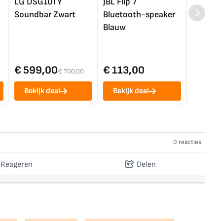
LG DSG10TY
JBL Flip 7
LG OL
Soundbar Zwart
Bluetooth-speaker
4K TV (
Blauw
€ 599,00
€ 113,00
€ 1.0
€ 700,00
Bekijk deal
Bekijk deal
Bekij
0 reacties
Reageren
Delen