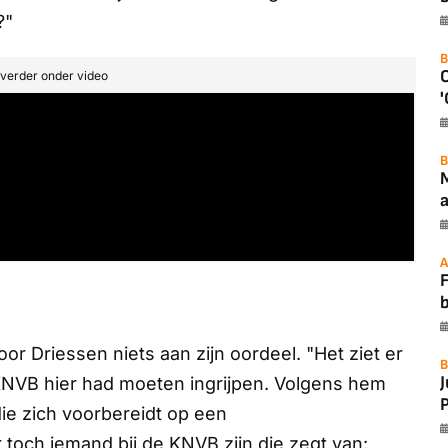
?"
B
t verder onder video
'
B
a
A
F
or Driessen niets aan zijn oordeel. "Het ziet er
B
 KNVB hier had moeten ingrijpen. Volgens hem
P
 die zich voorbereidt op een
 toch iemand bij de KNVB zijn die zegt van: