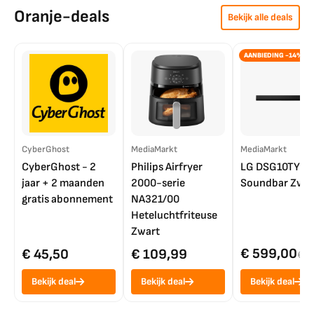
Oranje-deals
Bekijk alle deals
AANBIEDING -14%
CyberGhost
MediaMarkt
MediaMarkt
CyberGhost - 2
Philips Airfryer
LG DSG10TY
jaar + 2 maanden
2000-serie
Soundbar Zwar
gratis abonnement
NA321/00
Heteluchtfriteuse
Zwart
€ 599,00
€ 45,50
€ 109,99
€ 7
Bekijk deal
Bekijk deal
Bekijk deal