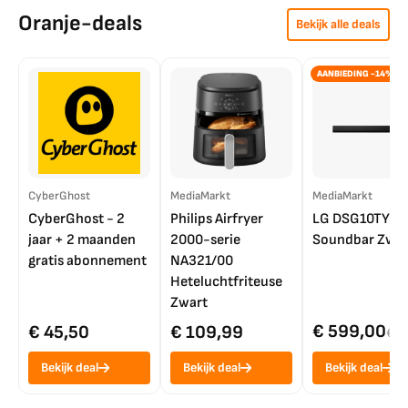
Oranje-deals
Bekijk alle deals
AANBIEDING -14%
CyberGhost
MediaMarkt
MediaMarkt
CyberGhost - 2
Philips Airfryer
LG DSG10TY
jaar + 2 maanden
2000-serie
Soundbar Zwar
gratis abonnement
NA321/00
Heteluchtfriteuse
Zwart
€ 599,00
€ 45,50
€ 109,99
€ 7
Bekijk deal
Bekijk deal
Bekijk deal