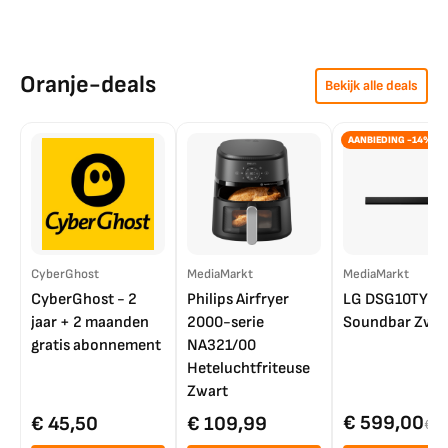
Oranje-deals
Bekijk alle deals
AANBIEDING -14%
CyberGhost
MediaMarkt
MediaMarkt
CyberGhost - 2
Philips Airfryer
LG DSG10TY
jaar + 2 maanden
2000-serie
Soundbar Zwar
gratis abonnement
NA321/00
Heteluchtfriteuse
Zwart
€ 599,00
€ 45,50
€ 109,99
€ 7