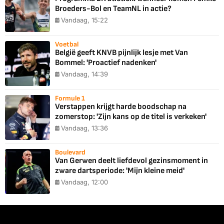
Broeders-Bol en TeamNL in actie?
Vandaag, 15:22
Voetbal
België geeft KNVB pijnlijk lesje met Van
Bommel: 'Proactief nadenken'
Vandaag, 14:39
Formule 1
Verstappen krijgt harde boodschap na
zomerstop: 'Zijn kans op de titel is verkeken'
Vandaag, 13:36
Boulevard
Van Gerwen deelt liefdevol gezinsmoment in
zware dartsperiode: 'Mijn kleine meid'
Vandaag, 12:00