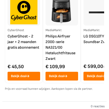
CyberGhost
MediaMarkt
MediaMarkt
CyberGhost - 2
Philips Airfryer
LG DSG10TY
jaar + 2 maanden
2000-serie
Soundbar Zwar
gratis abonnement
NA321/00
Heteluchtfriteuse
Zwart
€ 599,00
€ 45,50
€ 109,99
€ 7
Bekijk deal
Bekijk deal
Bekijk deal
Prijs en voorraad kunnen wijzigen. Aankopen lopen via de partner.
0 reacties