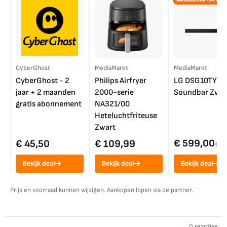
AANBIEDING -14%
CyberGhost
MediaMarkt
MediaMarkt
CyberGhost - 2
Philips Airfryer
LG DSG10TY
jaar + 2 maanden
2000-serie
Soundbar Zwar
gratis abonnement
NA321/00
Heteluchtfriteuse
Zwart
€ 599,00
€ 45,50
€ 109,99
€ 7
Bekijk deal
Bekijk deal
Bekijk deal
Prijs en voorraad kunnen wijzigen. Aankopen lopen via de partner.
0 reacties