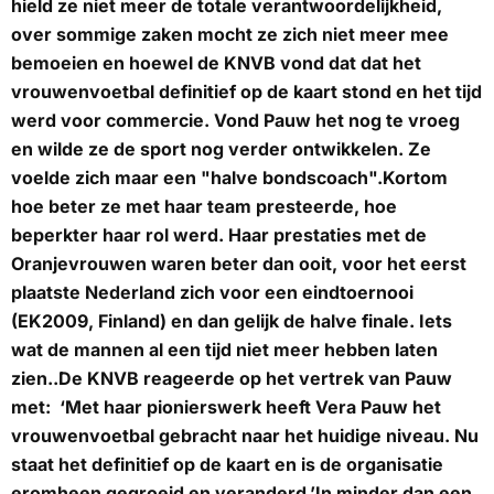
hield ze niet meer de totale verantwoordelijkheid,
over sommige zaken mocht ze zich niet meer mee
bemoeien en hoewel de KNVB vond dat dat het
vrouwenvoetbal definitief op de kaart stond en het tijd
werd voor commercie. Vond Pauw het nog te vroeg
en wilde ze de sport nog verder ontwikkelen. Ze
voelde zich maar een "halve bondscoach".Kortom
hoe beter ze met haar team presteerde, hoe
beperkter haar rol werd. Haar prestaties met de
Oranjevrouwen waren beter dan ooit, voor het eerst
plaatste Nederland zich voor een eindtoernooi
(EK2009, Finland) en dan gelijk de halve finale. Iets
wat de mannen al een tijd niet meer hebben laten
zien..De KNVB reageerde op het vertrek van Pauw
met: ‘Met haar pionierswerk heeft Vera Pauw het
vrouwenvoetbal gebracht naar het huidige niveau. Nu
staat het definitief op de kaart en is de organisatie
eromheen gegroeid en veranderd.’In minder dan een