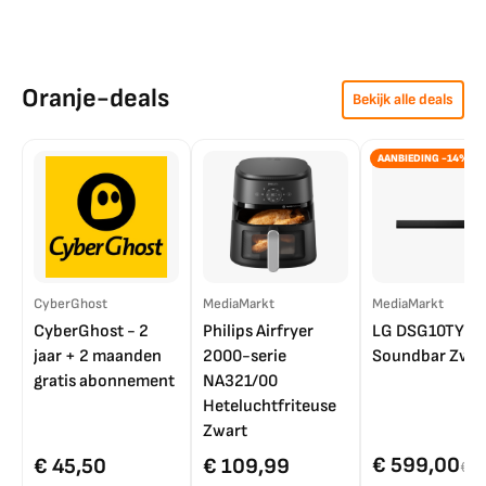
Oranje-deals
Bekijk alle deals
AANBIEDING -14%
CyberGhost
MediaMarkt
MediaMarkt
CyberGhost - 2
Philips Airfryer
LG DSG10TY
jaar + 2 maanden
2000-serie
Soundbar Zwar
gratis abonnement
NA321/00
Heteluchtfriteuse
Zwart
€ 599,00
€ 45,50
€ 109,99
€ 7