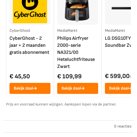
CyberGhost
MediaMarkt
MediaMarkt
CyberGhost - 2
Philips Airfryer
LG DSG10TY
jaar + 2 maanden
2000-serie
Soundbar Zwar
gratis abonnement
NA321/00
Heteluchtfriteuse
Zwart
€ 599,00
€ 45,50
€ 109,99
€ 7
Bekijk deal
Bekijk deal
Bekijk deal
Prijs en voorraad kunnen wijzigen. Aankopen lopen via de partner.
0 reacties