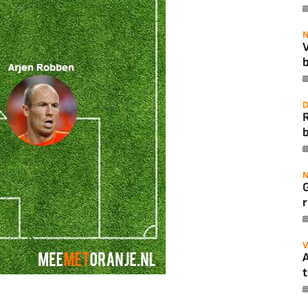
N
b
D
b
N
r
V
A
t