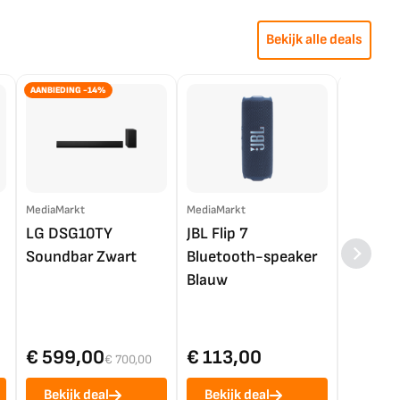
Bekijk alle deals
AANBIEDING -14%
MediaMarkt
MediaMarkt
EP.nl
LG DSG10TY
JBL Flip 7
LG OL
Soundbar Zwart
Bluetooth-speaker
4K TV (
Blauw
€ 599,00
€ 113,00
€ 1.0
€ 700,00
Bekijk deal
Bekijk deal
Bekij