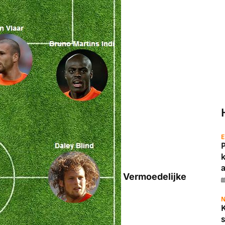
E
a
Vermoedelijke
N
s