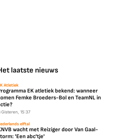
Het laatste nieuws
K Atletiek
Programma EK atletiek bekend: wanneer
komen Femke Broeders-Bol en TeamNL in
ctie?
Gisteren, 15:37
ederlands elftal
KNVB wacht met Reiziger door Van Gaal-
torm: 'Een abc'tje'