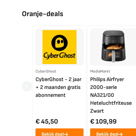
Oranje-deals
CyberGhost
MediaMarkt
CyberGhost - 2 jaar
Philips Airfryer
+ 2 maanden gratis
2000-serie
abonnement
NA321/00
Heteluchtfriteuse
Zwart
€ 45,50
€ 109,99
Bekijk deal
Bekijk deal