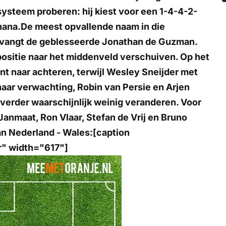
systeem proberen: hij kiest voor een 1-4-4-2-
Ghana.De meest opvallende naam in die
vervangt de geblesseerde Jonathan de Guzman.
positie naar het middenveld verschuiven. Op het
t naar achteren, terwijl Wesley Sneijder met
naar verwachting, Robin van Persie en Arjen
 verder waarschijnlijk weinig veranderen. Voor
anmaat, Ron Vlaar, Stefan de Vrij en Bruno
an Nederland - Wales:[caption
r" width="617"]