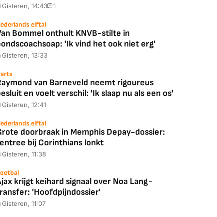
Gisteren, 14:43
1
ederlands elftal
Van Bommel onthult KNVB-stilte in
ondscoachsoap: 'Ik vind het ook niet erg'
Gisteren, 13:33
arts
Raymond van Barneveld neemt rigoureus
esluit en voelt verschil: 'Ik slaap nu als een os'
Gisteren, 12:41
ederlands elftal
Grote doorbraak in Memphis Depay-dossier:
entree bij Corinthians lonkt
Gisteren, 11:38
oetbal
jax krijgt keihard signaal over Noa Lang-
ransfer: 'Hoofdpijndossier'
Gisteren, 11:07