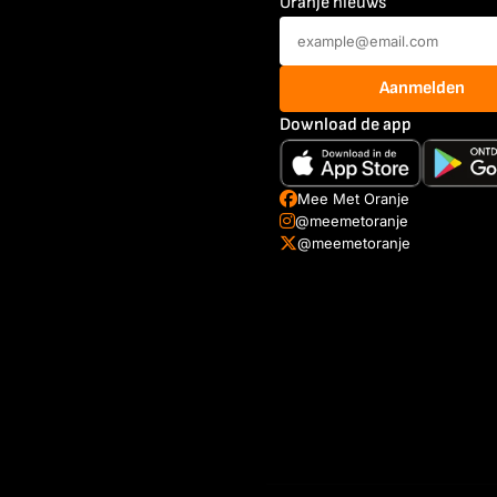
Oranje nieuws
Aanmelden
Download de app
Mee Met Oranje
@meemetoranje
@meemetoranje