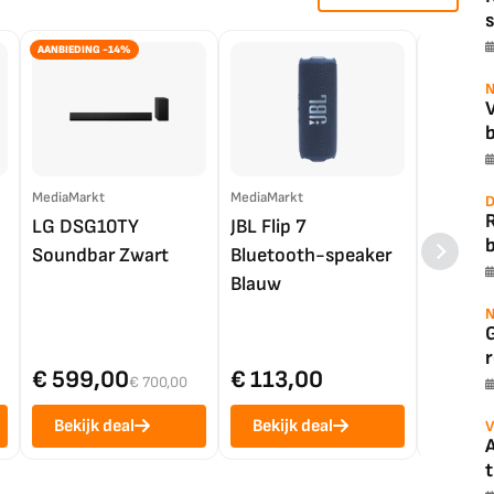
s
AANBIEDING -14%
N
b
MediaMarkt
MediaMarkt
EP.nl
D
LG DSG10TY
JBL Flip 7
LG OL
b
Soundbar Zwart
Bluetooth-speaker
4K TV (
Blauw
N
r
€ 599,00
€ 113,00
€ 1.0
€ 700,00
Bekijk deal
Bekijk deal
Bekij
V
A
t