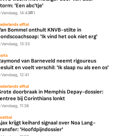
torm: 'Een abc'tje'
Vandaag, 14:43
1
ederlands elftal
Van Bommel onthult KNVB-stilte in
ondscoachsoap: 'Ik vind het ook niet erg'
Vandaag, 13:33
Coolblue
MediaMarkt
arts
Raymond van Barneveld neemt rigoureus
ED55C56LB
JBL Partybox
Google TV Streame
esluit en voelt verschil: 'Ik slaap nu als een os'
2025)
Ultimate Zwart
4K
Vandaag, 12:41
ederlands elftal
Grote doorbraak in Memphis Depay-dossier:
entree bij Corinthians lonkt
88,00
€ 1.179,00
€ 89,00
Vandaag, 11:38
k deal
Bekijk deal
Bekijk deal
oetbal
jax krijgt keihard signaal over Noa Lang-
ransfer: 'Hoofdpijndossier'