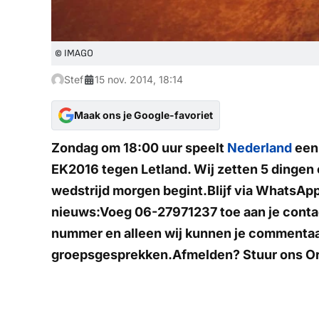
© IMAGO
Stef
15 nov. 2014, 18:14
Maak ons je Google-favoriet
Zondag om 18:00 uur speelt
Nederland
een 
EK2016 tegen Letland. Wij zetten 5 dingen o
wedstrijd morgen begint.
Blijf via WhatsAp
nieuws:
Voeg
06-27971237
toe aan je cont
nummer en alleen wij kunnen je commentaa
groepsgesprekken.Afmelden? Stuur ons
O