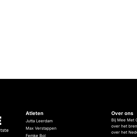
Atleten
Over ons
Bij Mee Met 
Jutta Leerdam
over het bren
Max Verstappen
atste
over het Nede
Femke Bol