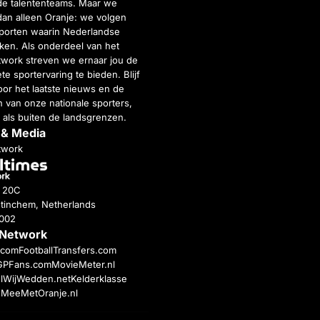
de talententeams. Maar we
dan alleen Oranje: we volgen
porten waarin Nederlandse
inken. Als onderdeel van het
twork streven we ernaar jou de
e sportervaring te bieden. Blijf
or het laatste nieuws en de
 van onze nationale sporters,
 als buiten de landsgrenzen.
 & Media
twork
g 20C
tinchem, Netherlands
4002
 Network
c.com
FootballTransfers.com
GPFans.com
MovieMeter.nl
l
WijWedden.net
Kelderklasse
h
MeeMetOranje.nl