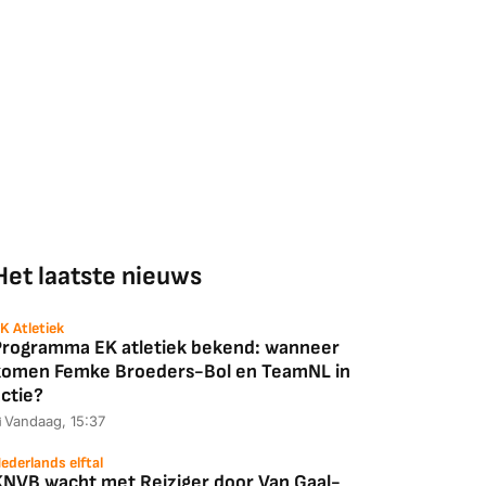
Het laatste nieuws
K Atletiek
Programma EK atletiek bekend: wanneer
komen Femke Broeders-Bol en TeamNL in
ctie?
Vandaag, 15:37
ederlands elftal
KNVB wacht met Reiziger door Van Gaal-