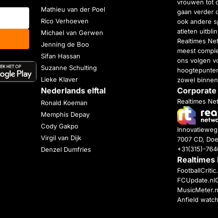
vrouwen tot 
Mathieu van der Poel
gaan verder 
Rico Verhoeven
ook andere s
atleten uitbl
Michael van Gerwen
Realtimes Ne
Jenning de Boo
meest complet
Sifan Hassan
ons volgen vo
Suzanne Schulting
hoogtepunten
Lieke Klaver
zowel binnen
Nederlands elftal
Corporate
Realtimes Ne
Ronald Koeman
Memphis Depay
Cody Gakpo
Innovatiewe
Virgil van Dijk
7007 CD, Doe
+31(315)-76
Denzel Dumfries
Realtimes
FootballCriti
FCUpdate.nl
MusicMeter.n
Anfield watc