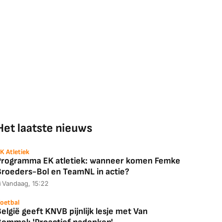
2025)
Ultimate Zwart
4K
88,00
€ 1.179,00
€ 89,00
k deal
Bekijk deal
Bekijk deal
Het laatste nieuws
K Atletiek
Programma EK atletiek: wanneer komen Femke
Broeders-Bol en TeamNL in actie?
Vandaag, 15:22
oetbal
elgië geeft KNVB pijnlijk lesje met Van