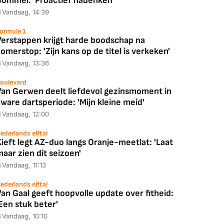
Bommel: 'Proactief nadenken'
Vandaag, 14:39
ormule 1
Verstappen krijgt harde boodschap na
omerstop: 'Zijn kans op de titel is verkeken'
Vandaag, 13:36
oulevard
Van Gerwen deelt liefdevol gezinsmoment in
ware dartsperiode: 'Mijn kleine meid'
Vandaag, 12:00
ederlands elftal
ieft legt AZ-duo langs Oranje-meetlat: 'Laat
aar zien dit seizoen'
Vandaag, 11:13
ederlands elftal
an Gaal geeft hoopvolle update over fitheid:
Een stuk beter'
Vandaag, 10:10