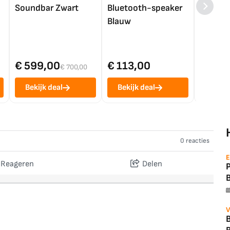
Soundbar Zwart
Bluetooth-speaker
4K TV (
Blauw
€ 599,00
€ 113,00
€ 1.0
€ 700,00
Bekijk deal
Bekijk deal
Bekij
0 reacties
E
Reageren
Delen
V
B