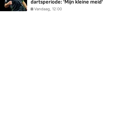
dartsperiode: 'Mijn kleine meid'
Vandaag, 12:00
Coolblue
MediaMarkt
ED55C56LB
JBL Partybox
Google TV Streame