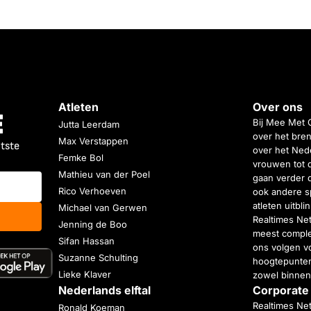
Atleten
Over ons
Bij Mee Met 
Jutta Leerdam
over het bren
Max Verstappen
atste
over het Nede
Femke Bol
vrouwen tot 
Mathieu van der Poel
gaan verder 
Rico Verhoeven
ook andere s
atleten uitbl
Michael van Gerwen
Realtimes Ne
Jenning de Boo
meest complet
Sifan Hassan
ons volgen vo
Suzanne Schulting
hoogtepunten
Lieke Klaver
zowel binnen
Nederlands elftal
Corporate
Realtimes Ne
Ronald Koeman