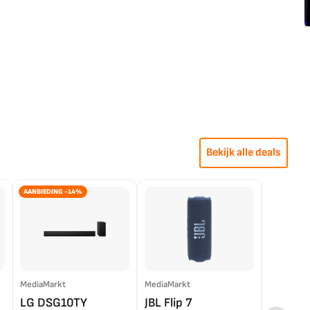
Bekijk alle deals
AANBIEDING -14%
MediaMarkt
MediaMarkt
EP.nl
LG DSG10TY
JBL Flip 7
LG OL